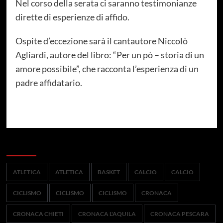
Nel corso della serata ci saranno testimonianze
dirette di esperienze di affido.
Ospite d’eccezione sarà il cantautore Niccolò
Agliardi, autore del libro: “Per un pò – storia di un
amore possibile”, che racconta l’esperienza di un
padre affidatario.
Categorie
ATLETICA
ATLETICA
BASKET
CALCIO
CALCIO
CICLISMO
CICLISMO
CICLISMO
CRONACA
CRONACA CHIETI
CRONACA L'AQUILA
CRONACA PESCARA