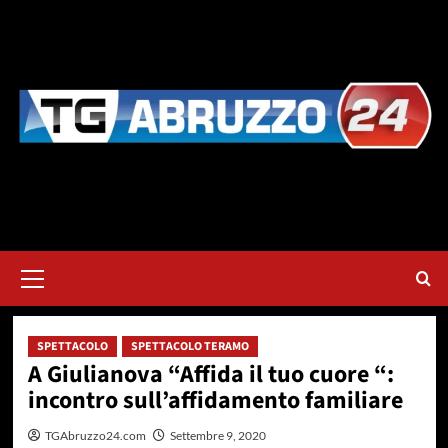
Vai
al
contenuto
Menu
principale
SPETTACOLO
SPETTACOLO TERAMO
A Giulianova “Affida il tuo cuore “:
incontro sull’affidamento familiare
TGAbruzzo24.com
Settembre 9, 2020