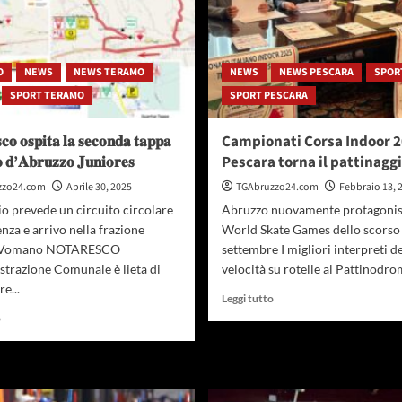
O
NEWS
NEWS TERAMO
NEWS
NEWS PESCARA
SPOR
SPORT TERAMO
SPORT PESCARA
𝐜𝐨 𝐨𝐬𝐩𝐢𝐭𝐚 𝐥𝐚 𝐬𝐞𝐜𝐨𝐧𝐝𝐚 𝐭𝐚𝐩𝐩𝐚
Campionati Corsa Indoor 2
𝐨 𝐝’𝐀𝐛𝐫𝐮𝐳𝐳𝐨 𝐉𝐮𝐧𝐢𝐨𝐫𝐞𝐬
Pescara torna il pattinagg
zzo24.com
Aprile 30, 2025
TGAbruzzo24.com
Febbraio 13, 
rio prevede un circuito circolare
Abruzzo nuovamente protagonis
nza e arrivo nella frazione
World Skate Games dello scorso
 Vomano NOTARESCO
settembre I migliori interpreti de
strazione Comunale è lieta di
velocità su rotelle al Pattinodrom
e...
Leggi
Leggi tutto
di
Leggi
o
più
di
su
più
Campionati
su
Corsa
𝐍𝐨𝐭𝐚𝐫𝐞𝐬𝐜𝐨
Indoor
𝐨𝐬𝐩𝐢𝐭𝐚