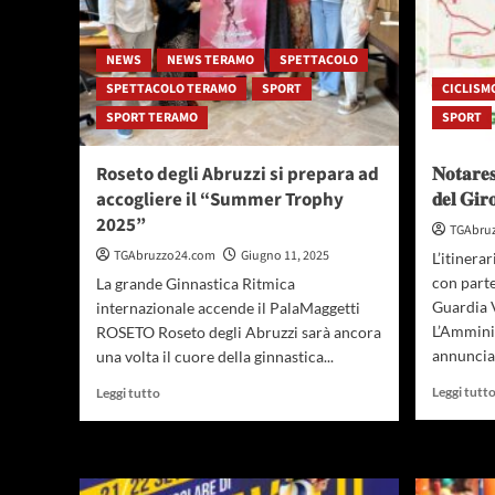
NEWS
NEWS TERAMO
SPETTACOLO
SPETTACOLO TERAMO
SPORT
CICLISM
SPORT TERAMO
SPORT
Roseto degli Abruzzi si prepara ad
𝐍𝐨𝐭𝐚𝐫𝐞𝐬
accogliere il “Summer Trophy
𝐝𝐞𝐥 𝐆𝐢𝐫
2025”
TGAbru
TGAbruzzo24.com
Giugno 11, 2025
L’itinera
con parte
La grande Ginnastica Ritmica
Guardia
internazionale accende il PalaMaggetti
L’Ammini
ROSETO Roseto degli Abruzzi sarà ancora
annunciar
una volta il cuore della ginnastica...
Leggi
Leggi tutt
Leggi tutto
di
più
su
Roseto
degli