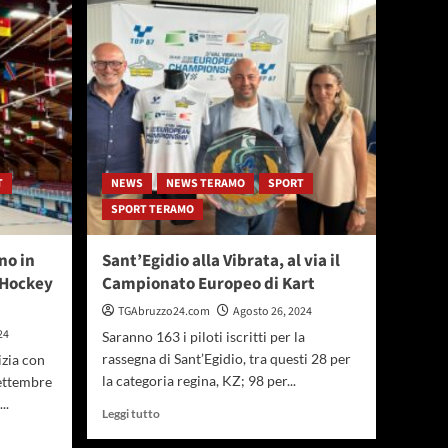
alla
quinta
tappa
della
Mediolanum
Padel
Cup:
a
Pescara
T
NEWS
NEWS TERAMO
SPORT
brilla
SPORT TERAMO
l’azzurro
Cassetta
no in
Sant’Egidio alla Vibrata, al via il
 Hockey
Campionato Europeo di Kart
TGAbruzzo24.com
Agosto 26, 2024
24
Saranno 163 i piloti iscritti per la
rassegna di Sant’Egidio, tra questi 28 per
izia con
la categoria regina, KZ; 98 per...
settembre
..
Leggi
Leggi tutto
di