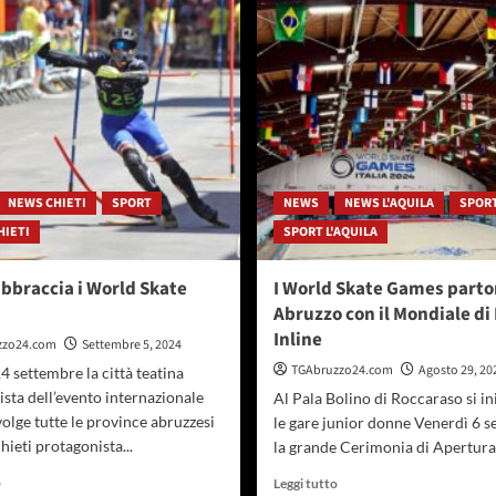
2025.
𝐥𝐚
A
𝐬𝐞𝐜𝐨𝐧𝐝𝐚
Pescara
𝐭𝐚𝐩𝐩𝐚
torna
𝐝𝐞𝐥
il
𝐆𝐢𝐫𝐨
pattinaggio
𝐝’𝐀𝐛𝐫𝐮𝐳𝐳𝐨
𝐉𝐮𝐧𝐢𝐨𝐫𝐞𝐬
NEWS CHIETI
SPORT
NEWS
NEWS L'AQUILA
SPOR
HIETI
SPORT L'AQUILA
abbraccia i World Skate
I World Skate Games parto
Abruzzo con il Mondiale di
Inline
zzo24.com
Settembre 5, 2024
TGAbruzzo24.com
Agosto 29, 20
14 settembre la città teatina
sta dell’evento internazionale
Al Pala Bolino di Roccaraso si in
olge tutte le province abruzzesi
le gare junior donne Venerdì 6 
ieti protagonista...
la grande Cerimonia di Apertura.
Leggi
Leggi
o
Leggi tutto