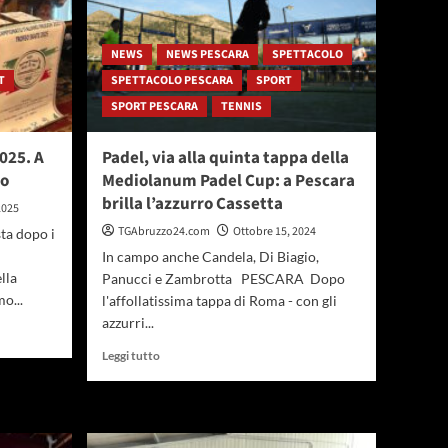
NEWS
NEWS PESCARA
SPETTACOLO
T
SPETTACOLO PESCARA
SPORT
SPORT PESCARA
TENNIS
025. A
Padel, via alla quinta tappa della
io
Mediolanum Padel Cup: a Pescara
brilla l’azzurro Cassetta
2025
TGAbruzzo24.com
Ottobre 15, 2024
ta dopo i
In campo anche Candela, Di Biagio,
lla
Panucci e Zambrotta PESCARA Dopo
o...
l'affollatissima tappa di Roma - con gli
azzurri...
Leggi
Leggi tutto
di
più
su
Padel,
via