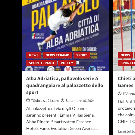
Abruzzi
si
prepara
ad
accogliere
il
“Summer
Trophy
2025”
NEWS
NEWS TERAMO
SPORT
NEWS
SPORT TERAMO
VOLLEY
SPORT C
Alba Adriatica, pallavolo serie A
Chieti 
quadrangolare al palazzetto dello
Games
sport
TGAbru
TGAbruzzo24.com
Settembre 16, 2024
Dal 6 al 
protagoni
Al palazzetto di via degli Oleandri
che coinv
saranno presenti: Emma Villas Siena,
CHIETI Ch
Abba Pineto, Smartsystem Essence
Hotels Fano, Evolution Green Aversa....
Leggi tutt