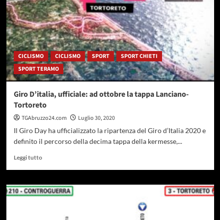
la
prima
tappa
del
“Giro
d’Abruzzo”
CICLISMO
CICLISMO
SPORT
SPORT CHIETI
SPORT TERAMO
Giro D’italia, ufficiale: ad ottobre la tappa Lanciano-
Tortoreto
TGAbruzzo24.com
Luglio 30, 2020
Il Giro Day ha ufficializzato la ripartenza del Giro d’Italia 2020 e
definito il percorso della decima tappa della kermesse,...
Leggi
Leggi tutto
di
più
su
Giro
D’italia,
ufficiale: