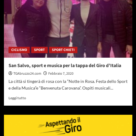
prima
edizione
del
Giro
d’
Italia
Virtual
by
CICLISMO
SPORT
SPORT CHIETI
Enel
San Salvo, sport e musica per la tappa del Giro d’Italia
TGAbruzzo24.com
Febbraio 7, 2020
La città si tingerà di rosa con la “Notte in Rosa. Festa dello Sport
e della Musica”e “Benvenuta Carovana”. Ospiti musicali...
Leggi
Leggi tutto
di
più
su
San
Salvo,
sport