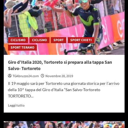
12
puntate
in
diretta
streaming
CICLISMO
CICLISMO
SPORT
SPORT CHIETI
SPORT TERAMO
Giro d’Italia 2020, Tortoreto si prepara alla tappa San
Salvo- Tortoreto
TGAbruzzo24.com
Novembre 28, 2019
Il 19 maggio sarà per Tortoreto una giornata storica per l’arrivo
della 10^ tappa del Giro d’Italia “San Salvo-Tortoreto
TORTORETO...
Leggi
Leggi tutto
di
più
su
Giro