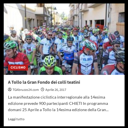
su
Giro
d’Italia,
arrivo
della
9a
tappa
in
Abruzzo
CICLISMO
A Tollo la Gran Fondo dei colli teatini
TGAbruzzo24.com
Aprile 26, 2017
La manifestazione ciclistica interregionale alla 14esima
edizione prevede 900 partecipanti CHIETI In programma
domani 25 Aprile a Tollo la 14esima edizione della Gran...
Leggi
Leggi tutto
di