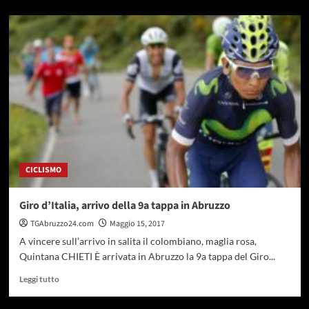
più
su
Campionato
italiano
ciclismo
paralimpico,
successo
dell’abruzzese
Addesi
CICLISMO
Giro d’Italia, arrivo della 9a tappa in Abruzzo
TGAbruzzo24.com
Maggio 15, 2017
A vincere sull’arrivo in salita il colombiano, maglia rosa,
Quintana CHIETI È arrivata in Abruzzo la 9a tappa del Giro...
Leggi
Leggi tutto
di
più