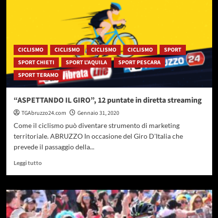
e
musica
per
la
tappa
del
CICLISMO
CICLISMO
CICLISMO
CICLISMO
SPORT
Giro
SPORT CHIETI
SPORT L'AQUILA
SPORT PESCARA
d’Italia
SPORT TERAMO
“ASPETTANDO IL GIRO”, 12 puntate in diretta streaming
TGAbruzzo24.com
Gennaio 31, 2020
Come il ciclismo può diventare strumento di marketing
territoriale. ABRUZZO In occasione del Giro D'Italia che
prevede il passaggio della...
Leggi
Leggi tutto
di
più
su
“ASPETTANDO
IL
GIRO”,