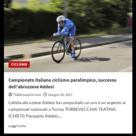
Giro
d’Italia
2020,
tappa
San
Salvo-
Tortoreto.
Febbo
“Vetrina
per
l’Abruzzo”
CICLISMO
Campionato italiano ciclismo paralimpico, successo
dell’abruzzese Addesi
TGAbruzzo24.com
Giugno 26, 2017
L’atleta abruzzese Addesi ha conquistato un oro e un argento ai
campionati nazionali a Torino TORREVECCHIA TEATINA
(CHIETI) Pierpaolo Addesi,...
Leggi
Leggi tutto
di