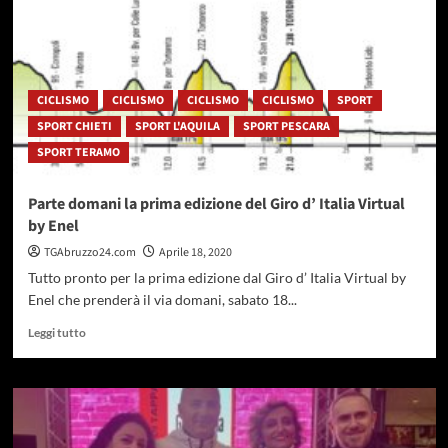
ad
ottobre
la
tappa
Lanciano-
Tortoreto
CICLISMO
CICLISMO
CICLISMO
CICLISMO
SPORT
SPORT CHIETI
SPORT L'AQUILA
SPORT PESCARA
SPORT TERAMO
Parte domani la prima edizione del Giro d’ Italia Virtual
by Enel
TGAbruzzo24.com
Aprile 18, 2020
Tutto pronto per la prima edizione dal Giro d’ Italia Virtual by
Enel che prenderà il via domani, sabato 18...
Leggi
Leggi tutto
di
più
su
Parte
domani
la