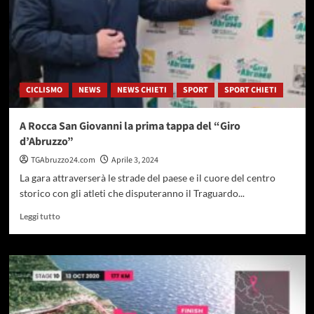
CICLISMO
NEWS
NEWS CHIETI
SPORT
SPORT CHIETI
A Rocca San Giovanni la prima tappa del “Giro
d’Abruzzo”
TGAbruzzo24.com
Aprile 3, 2024
La gara attraverserà le strade del paese e il cuore del centro
storico con gli atleti che disputeranno il Traguardo...
Leggi
Leggi tutto
di
più
su
A
Rocca
San
Giovanni