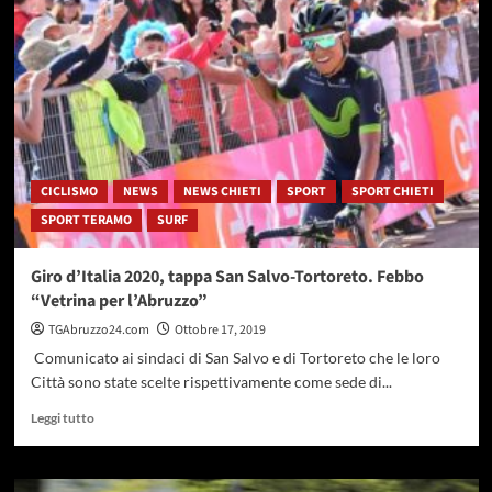
d’Italia
2020,
Tortoreto
si
prepara
alla
tappa
San
Salvo-
CICLISMO
NEWS
NEWS CHIETI
SPORT
SPORT CHIETI
Tortoreto
SPORT TERAMO
SURF
Giro d’Italia 2020, tappa San Salvo-Tortoreto. Febbo
“Vetrina per l’Abruzzo”
TGAbruzzo24.com
Ottobre 17, 2019
Comunicato ai sindaci di San Salvo e di Tortoreto che le loro
Città sono state scelte rispettivamente come sede di...
Leggi
Leggi tutto
di
più
su