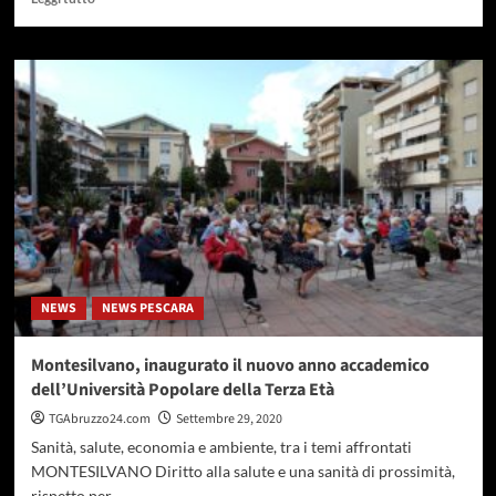
di
più
su
Autobus
stracolmi
e
corse
soppresse,
Mariani
“giunta
risolva
il
caos”
NEWS
NEWS PESCARA
Montesilvano, inaugurato il nuovo anno accademico
dell’Università Popolare della Terza Età
TGAbruzzo24.com
Settembre 29, 2020
Sanità, salute, economia e ambiente, tra i temi affrontati
MONTESILVANO Diritto alla salute e una sanità di prossimità,
rispetto per...