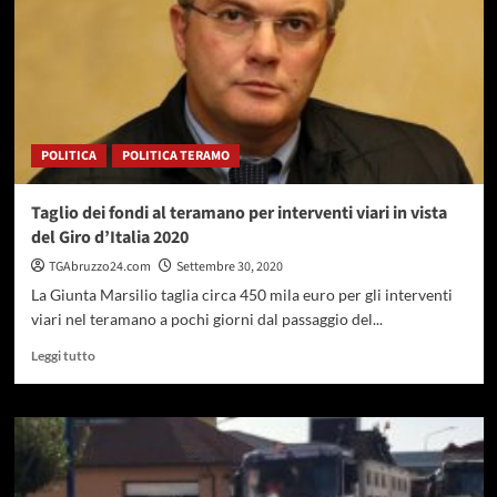
province,
D’Annuntiis:”
Pepe
dà
informazioni
fuorvianti”
POLITICA
POLITICA TERAMO
Taglio dei fondi al teramano per interventi viari in vista
del Giro d’Italia 2020
TGAbruzzo24.com
Settembre 30, 2020
La Giunta Marsilio taglia circa 450 mila euro per gli interventi
viari nel teramano a pochi giorni dal passaggio del...
Leggi
Leggi tutto
di
più
su
Taglio
dei
fondi