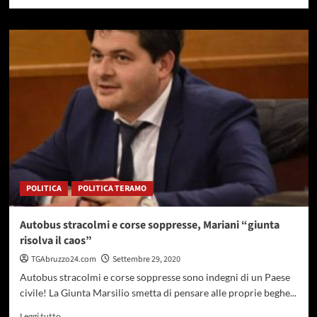
di
più
su
Educazione
alla
montagna,
convenzione
tra
Parco
Nazionale
della
Majella
e
Soccorso
POLITICA
POLITICA TERAMO
Alpino
e
Speleologico
Autobus stracolmi e corse soppresse, Mariani “giunta
Abruzzo
risolva il caos”
TGAbruzzo24.com
Settembre 29, 2020
Autobus stracolmi e corse soppresse sono indegni di un Paese
civile! La Giunta Marsilio smetta di pensare alle proprie beghe...
Leggi
Leggi tutto