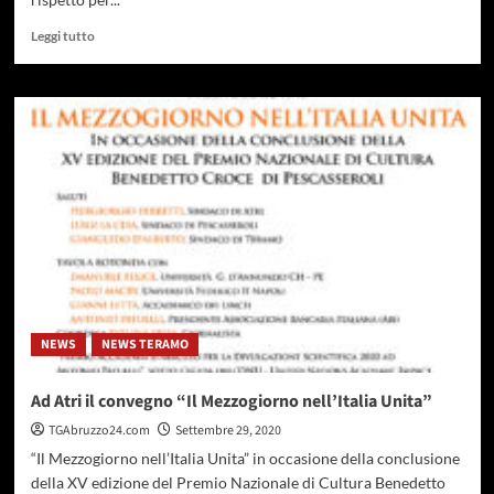
Leggi
Leggi tutto
di
più
su
Montesilvano,
inaugurato
il
nuovo
anno
accademico
dell’Università
Popolare
della
Terza
Età
NEWS
NEWS TERAMO
Ad Atri il convegno “Il Mezzogiorno nell’Italia Unita”
TGAbruzzo24.com
Settembre 29, 2020
“Il Mezzogiorno nell’Italia Unita” in occasione della conclusione
della XV edizione del Premio Nazionale di Cultura Benedetto