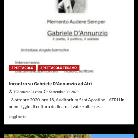
Bellante,
Comune
acquisisce
capannone
industriale
adibito
a
centro
di
raccolta
rifiuti
SPETTACOLO
SPETTACOLO TERAMO
differenziati
Incontro su Gabriele D’Annunzio ad Atri
TGAbruzzo24.com
Settembre 30, 2020
- 3 ottobre 2020, ore 18, Auditorium Sant’Agostino - ATRI Un
pomeriggio di cultura dedicato al vate e alle sue...
Leggi
Leggi tutto
di
più
su