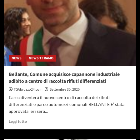
via
i
lavori
di
manutenzione
straordinaria
sul
tratto
della
NEWS
NEWS TERAMO
Statale
16
Bellante, Comune acquisisce capannone industriale
adibito a centro di raccolta rifiuti differenziati
TGAbruzzo24.com
Settembre 30, 2020
L’area diventerà il nuovo centro di raccolta dei rifiuti
differenziati e parco automezzi comunali BELLANTE E’ stata
approvata ieri sera...
Leggi
Leggi tutto
di
più
su