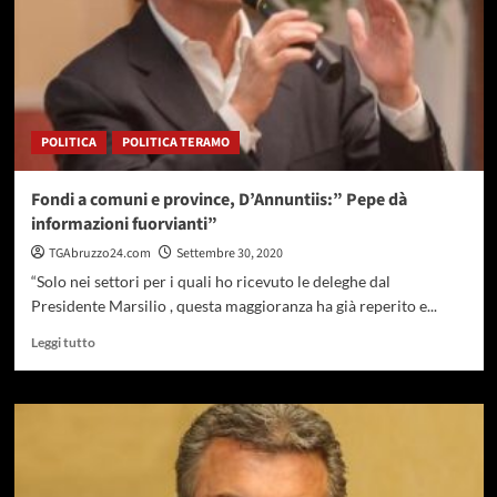
POLITICA
POLITICA TERAMO
Fondi a comuni e province, D’Annuntiis:” Pepe dà
informazioni fuorvianti”
TGAbruzzo24.com
Settembre 30, 2020
“Solo nei settori per i quali ho ricevuto le deleghe dal
Presidente Marsilio , questa maggioranza ha già reperito e...
Leggi
Leggi tutto
di
più
su
Fondi
a
comuni
e