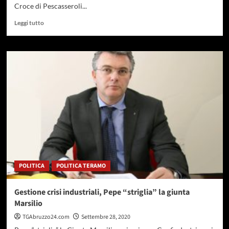
Croce di Pescasseroli...
Leggi
Leggi tutto
di
più
su
Ad
Atri
il
convegno
“Il
Mezzogiorno
nell’Italia
Unita”
POLITICA
POLITICA TERAMO
Gestione crisi industriali, Pepe “striglia” la giunta
Marsilio
TGAbruzzo24.com
Settembre 28, 2020