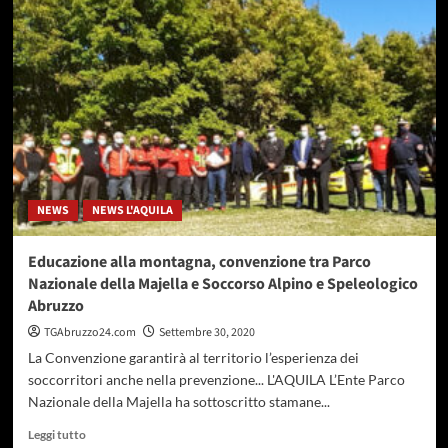
Incontro
su
Gabriele
D’Annunzio
ad
Atri
NEWS
NEWS L'AQUILA
Educazione alla montagna, convenzione tra Parco
Nazionale della Majella e Soccorso Alpino e Speleologico
Abruzzo
TGAbruzzo24.com
Settembre 30, 2020
La Convenzione garantirà al territorio l’esperienza dei
soccorritori anche nella prevenzione... L'AQUILA L’Ente Parco
Nazionale della Majella ha sottoscritto stamane...
Leggi
Leggi tutto