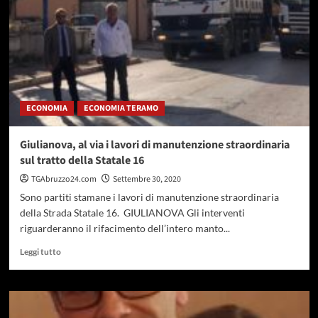
al
teramano
per
interventi
viari
in
vista
del
ECONOMIA
ECONOMIA TERAMO
Giro
d’Italia
2020
Giulianova, al via i lavori di manutenzione straordinaria
sul tratto della Statale 16
TGAbruzzo24.com
Settembre 30, 2020
Sono partiti stamane i lavori di manutenzione straordinaria
della Strada Statale 16. GIULIANOVA Gli interventi
riguarderanno il rifacimento dell’intero manto...
Leggi
Leggi tutto
di
più
su
Giulianova,
al