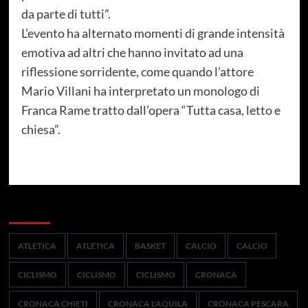
da parte di tutti”.
L’evento ha alternato momenti di grande intensità
emotiva ad altri che hanno invitato ad una
riflessione sorridente, come quando l’attore
Mario Villani ha interpretato un monologo di
Franca Rame tratto dall’opera “Tutta casa, letto e
chiesa”.
Categorie
ATLETICA
ATLETICA
BASKET
CALCIO
CALCIO
CICLISMO
CICLISMO
CICLISMO
CRONACA
CRONACA CHIETI
CRONACA L'AQUILA
CRONACA PESCARA