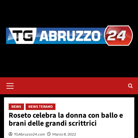
Vai
al
contenuto
Menu
principale
NEWS
NEWS TERAMO
Roseto celebra la donna con ballo e
brani delle grandi scrittrici
TGAbruzzo24.com
Marzo 8, 2022