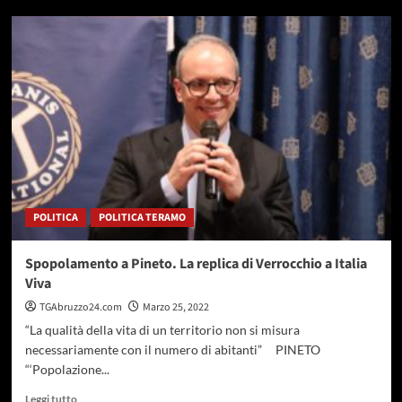
su
Donna
sempre,
l’iniziativa
in
sala
consiliare
a
Martinsicuro
POLITICA
POLITICA TERAMO
Spopolamento a Pineto. La replica di Verrocchio a Italia
Viva
TGAbruzzo24.com
Marzo 25, 2022
“La qualità della vita di un territorio non si misura
necessariamente con il numero di abitanti” PINETO
“‘Popolazione...
Leggi
Leggi tutto