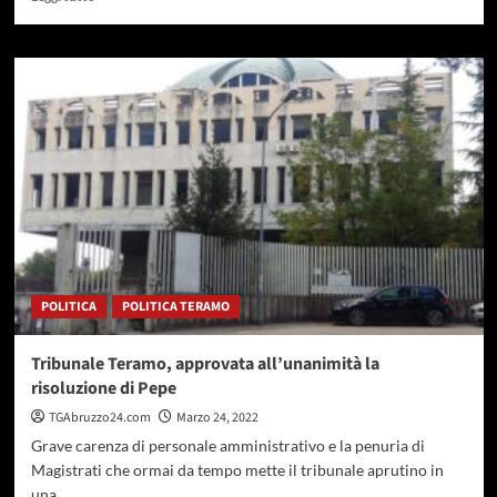
di
più
su
Spopolamento
a
Pineto.
La
replica
di
Verrocchio
a
Italia
Viva
POLITICA
POLITICA TERAMO
Tribunale Teramo, approvata all’unanimità la
risoluzione di Pepe
TGAbruzzo24.com
Marzo 24, 2022
Grave carenza di personale amministrativo e la penuria di
Magistrati che ormai da tempo mette il tribunale aprutino in
una...