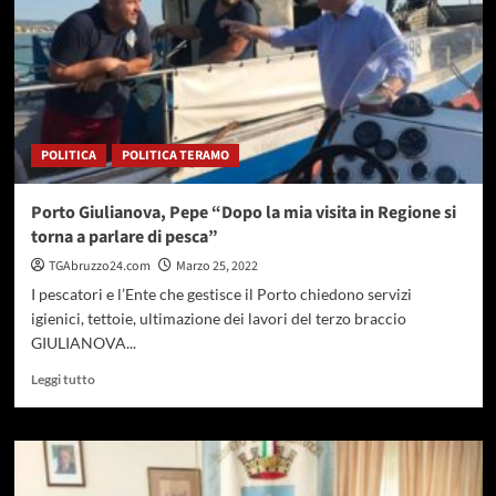
affitti
calmierati:
sottoscritto
il
patto
territoriale
POLITICA
POLITICA TERAMO
Porto Giulianova, Pepe “Dopo la mia visita in Regione si
torna a parlare di pesca”
TGAbruzzo24.com
Marzo 25, 2022
I pescatori e l’Ente che gestisce il Porto chiedono servizi
igienici, tettoie, ultimazione dei lavori del terzo braccio
GIULIANOVA...
Leggi
Leggi tutto
di
più
su
Porto
Giulianova,