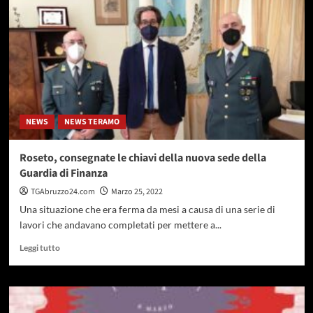
Pepe
“Dopo
la
mia
visita
in
Regione
si
torna
NEWS
NEWS TERAMO
a
parlare
di
Roseto, consegnate le chiavi della nuova sede della
pesca”
Guardia di Finanza
TGAbruzzo24.com
Marzo 25, 2022
Una situazione che era ferma da mesi a causa di una serie di
lavori che andavano completati per mettere a...
Leggi
Leggi tutto
di
più
su
Roseto,
consegnate