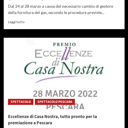
Dal 24 al 28 marzo a causa del necessario cambio di gestore
della fornitura del gas, secondo le procedure previste...
Leggi
Leggi tutto
di
più
su
Roseto,
chiusura
dell’asilo
nido
di
via
Accolle
per
cambio
gestore
gas
SPETTACOLO
SPETTACOLO PESCARA
Eccellenze di Casa Nostra, tutto pronto per la
premiazione a Pescara