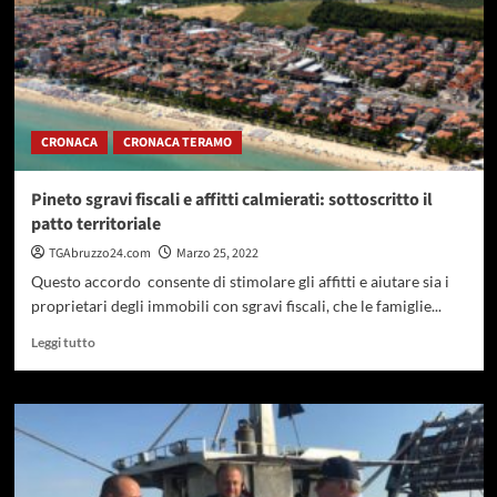
CRONACA
CRONACA TERAMO
Pineto sgravi fiscali e affitti calmierati: sottoscritto il
patto territoriale
TGAbruzzo24.com
Marzo 25, 2022
Questo accordo consente di stimolare gli affitti e aiutare sia i
proprietari degli immobili con sgravi fiscali, che le famiglie...
Leggi
Leggi tutto
di
più
su
Pineto
sgravi
fiscali
e