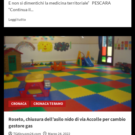
E non si dimentichi la medicina territoriale” PESCARA
“Continua il...
Leggi
Leggi tutto
di
più
su
Pronto
soccorso
Pescara,
continua
il
calvario
di
pazienti
e
personale
CRONACA
CRONACA TERAMO
Roseto, chiusura dell’asilo nido di via Accolle per cambio
gestore gas
TGAbruzzo24.com
Marzo 24, 2022