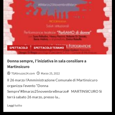
le
chiavi
della
nuova
sede
della
Guardia
di
Finanza
SPETTACOLO
SPETTACOLO TERAMO
Donna sempre, l’iniziativa in sala consiliare a
Martinsicuro
TGAbruzzo24.com
Marzo 25, 2022
Il 26 marzo l’Amministrazione Comunale di Martinsicuro
organizza l’evento “Donna
Sempre”#8marzo25novembre8marzo# MARTINSICURO Si
terrà sabato 26 marzo, presso la...
Leggi
Leggi tutto
di
più