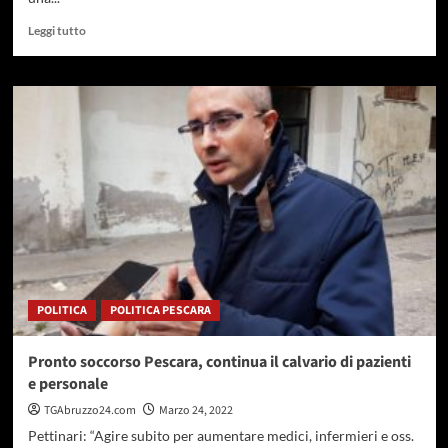
Leggi
Leggi tutto
di
più
su
Tribunale
Teramo,
approvata
all’unanimità
la
risoluzione
di
Pepe
POLITICA
POLITICA PESCARA
Pronto soccorso Pescara, continua il calvario di pazienti
e personale
TGAbruzzo24.com
Marzo 24, 2022
Pettinari: “Agire subito per aumentare medici, infermieri e oss.