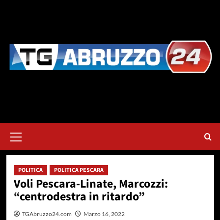
Vai
al
contenuto
Menu
principale
POLITICA
POLITICA PESCARA
Voli Pescara-Linate, Marcozzi:
“centrodestra in ritardo”
TGAbruzzo24.com
Marzo 16, 2022