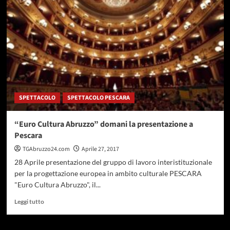
5
maggio
al
via
il
campionato
italiano
di
bocce
a
SPETTACOLO
SPETTACOLO PESCARA
Pineto
“Euro Cultura Abruzzo” domani la presentazione a
Pescara
TGAbruzzo24.com
Aprile 27, 2017
28 Aprile presentazione del gruppo di lavoro interistituzionale
per la progettazione europea in ambito culturale PESCARA
"Euro Cultura Abruzzo", il...
Leggi
Leggi tutto
di
più
su