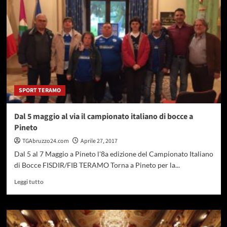
riunione
con
i
sindaci
del
Cratere:
“Maggiore
sicurezza
sulle
SPORT TERAMO
scuole”
Dal 5 maggio al via il campionato italiano di bocce a
Pineto
TGAbruzzo24.com
Aprile 27, 2017
Dal 5 al 7 Maggio a Pineto l'8a edizione del Campionato Italiano
di Bocce FISDIR/FIB TERAMO Torna a Pineto per la...
Leggi
Leggi tutto
di
più
su
Dal