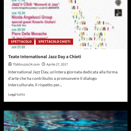
per
il
pilota
abruzzese
SPETTACOLO
SPETTACOLO CHIETI
Teate International Jazz Day a Chieti
TGAbruzzo24.com
Aprile 27, 2017
International Jazz Day, un'intera giornata dedicata alla forma
d'arte che ha contribuito a promuovere il dialogo
interculturale, il rispetto per...
Leggi
Leggi tutto
di
più
su
Teate
International
Jazz