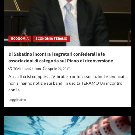
ECONOMIA
ECONOMIA TERAMO
Di Sabatino incontra i segretari confederali e le
associazioni di categoria sul Piano di riconversione
TGAbruzzo24.com
Aprile 29, 2017
Area di crisi complessa Vibrata-Tronto, associazioni e sindacati,
non si hanno notizie sui bandi in uscita TERAMO Un incontro
con la...
Leggi
Leggi tutto
di
più
su
Di
Sabatino
incontra