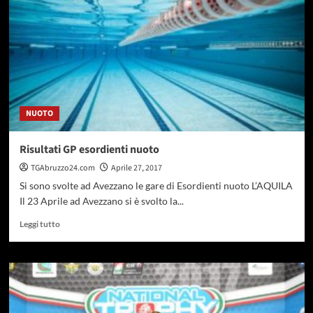
i
segretari
confederali
e
le
associazioni
di
categoria
NUOTO
sul
Piano
di
Risultati GP esordienti nuoto
riconversione
TGAbruzzo24.com
Aprile 27, 2017
Si sono svolte ad Avezzano le gare di Esordienti nuoto L’AQUILA
Il 23 Aprile ad Avezzano si è svolto la...
Leggi
Leggi tutto
di
più
su
Risultati
GP
esordienti