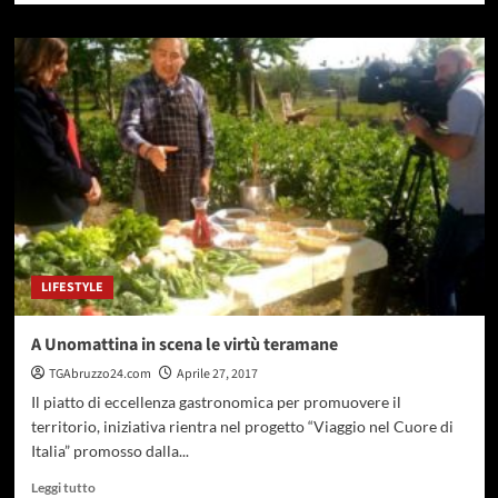
più
su
A
Farindola
la
giornata
Mondiale
della
alute
e
della
sicurezza
sul
LIFESTYLE
Lavoro
A Unomattina in scena le virtù teramane
TGAbruzzo24.com
Aprile 27, 2017
Il piatto di eccellenza gastronomica per promuovere il
territorio, iniziativa rientra nel progetto “Viaggio nel Cuore di
Italia” promosso dalla...
Leggi
Leggi tutto