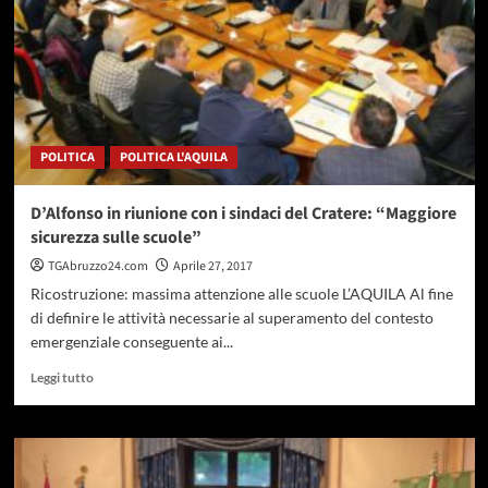
Chieti
POLITICA
POLITICA L'AQUILA
D’Alfonso in riunione con i sindaci del Cratere: “Maggiore
sicurezza sulle scuole”
TGAbruzzo24.com
Aprile 27, 2017
Ricostruzione: massima attenzione alle scuole L’AQUILA Al fine
di definire le attività necessarie al superamento del contesto
emergenziale conseguente ai...
Leggi
Leggi tutto
di
più
su
D’Alfonso
in