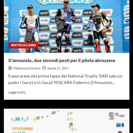
nuoto
MOTOCICLISMO
D’annunzio, due secondi posti per il pilota abruzzese
TGAbruzzo24.com
Aprile 27, 2017
Il pescarese alla prima tappa del National Trophy 1000 sale sul
podio i Gara1 e in Gara2 PESCARA Federico D’Annunzio...
Leggi
Leggi tutto
di
più
su
D’annunzio,
due
secondi
posti