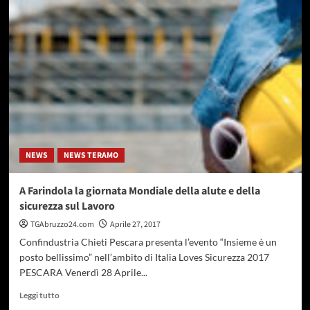
“Euro
Cultura
Abruzzo”
domani
la
presentazione
a
Pescara
NEWS
NEWS TERAMO
A Farindola la giornata Mondiale della alute e della
sicurezza sul Lavoro
TGAbruzzo24.com
Aprile 27, 2017
Confindustria Chieti Pescara presenta l’evento “Insieme è un
posto bellissimo” nell’ambito di Italia Loves Sicurezza 2017
PESCARA Venerdì 28 Aprile...
Leggi
Leggi tutto
di