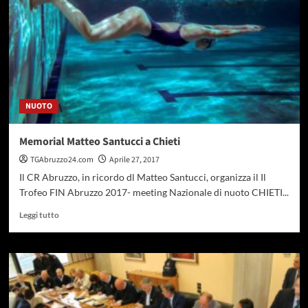
Day
a
Chieti
NUOTO
Memorial Matteo Santucci a Chieti
TGAbruzzo24.com
Aprile 27, 2017
Il CR Abruzzo, in ricordo dl Matteo Santucci, organizza il Il
Trofeo FIN Abruzzo 2017- meeting Nazionale di nuoto CHIETI...
Leggi
Leggi tutto
di
più
su
Memorial
Matteo
Santucci
a