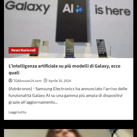
Belve:
“Berlusconi
meraviglioso,
io
una
rompicog….”
News Nazionali
L’intelligenza artificiale su più modelli di Galaxy, ecco
quali
TGAbruzzo24.com
Aprile 30, 2024
(Adnkronos) - Samsung Electronics ha annunciato l'arrivo delle
funzionalità Galaxy AI su una gamma più ampia di dispositivi
grazie all'aggiornamento...
Leggi
Leggi tutto
di
più
su
L’intelligenza