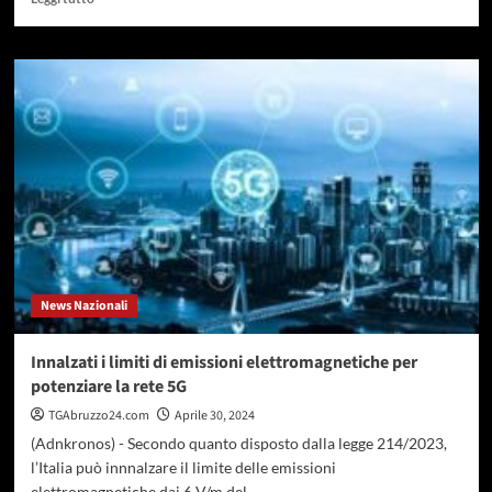
di
più
su
Europee
2024,
traguardo
firme
raggiunto
per
‘Pace
terrà
dignità’
di
Santoro
News Nazionali
Innalzati i limiti di emissioni elettromagnetiche per
potenziare la rete 5G
TGAbruzzo24.com
Aprile 30, 2024
(Adnkronos) - Secondo quanto disposto dalla legge 214/2023,
l’Italia può innnalzare il limite delle emissioni
elettromagnetiche dai 6 V/m del...