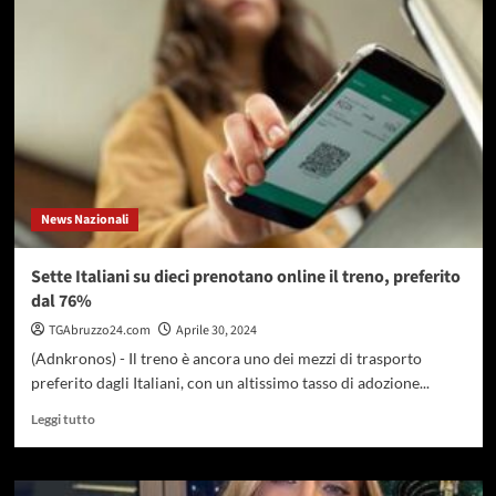
artificiale
su
più
modelli
di
Galaxy,
ecco
quali
News Nazionali
Sette Italiani su dieci prenotano online il treno, preferito
dal 76%
TGAbruzzo24.com
Aprile 30, 2024
(Adnkronos) - Il treno è ancora uno dei mezzi di trasporto
preferito dagli Italiani, con un altissimo tasso di adozione...
Leggi
Leggi tutto
di
più
su