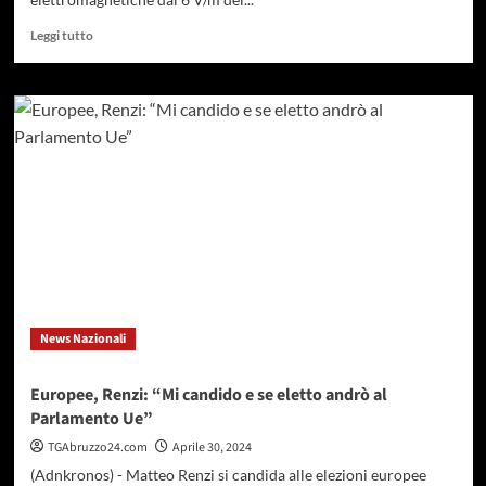
Leggi
Leggi tutto
di
più
su
Innalzati
i
limiti
di
emissioni
elettromagnetiche
per
potenziare
la
rete
5G
News Nazionali
Europee, Renzi: “Mi candido e se eletto andrò al
Parlamento Ue”
TGAbruzzo24.com
Aprile 30, 2024
(Adnkronos) - Matteo Renzi si candida alle elezioni europee