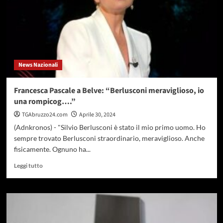
Ue
io
ci
andrò”
News Nazionali
Francesca Pascale a Belve: “Berlusconi meraviglioso, io
una rompicog….”
TGAbruzzo24.com
Aprile 30, 2024
(Adnkronos) - "Silvio Berlusconi è stato il mio primo uomo. Ho
sempre trovato Berlusconi straordinario, meraviglioso. Anche
fisicamente. Ognuno ha...
Leggi
Leggi tutto
di
più
su
Francesca
Pascale
a