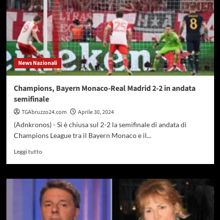
News Nazionali
Champions, Bayern Monaco-Real Madrid 2-2 in andata
semifinale
TGAbruzzo24.com
Aprile 30, 2024
(Adnkronos) - Si è chiusa sul 2-2 la semifinale di andata di
Champions League tra il Bayern Monaco e il...
Leggi
Leggi tutto
di
più
su
Champions,
Bayern
Monaco-
Real