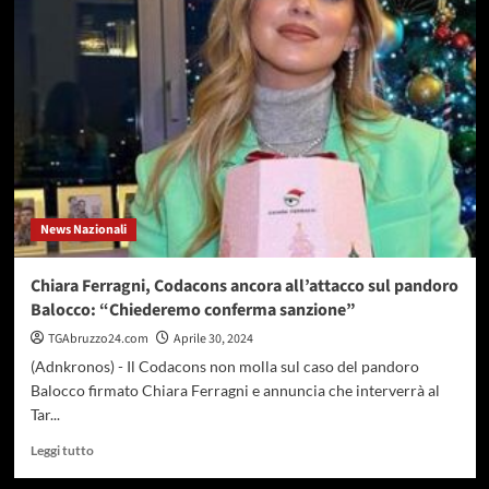
Sette
Italiani
su
dieci
prenotano
online
il
treno,
preferito
dal
76%
News Nazionali
Chiara Ferragni, Codacons ancora all’attacco sul pandoro
Balocco: “Chiederemo conferma sanzione”
TGAbruzzo24.com
Aprile 30, 2024
(Adnkronos) - Il Codacons non molla sul caso del pandoro
Balocco firmato Chiara Ferragni e annuncia che interverrà al
Tar...
Leggi
Leggi tutto
di
più