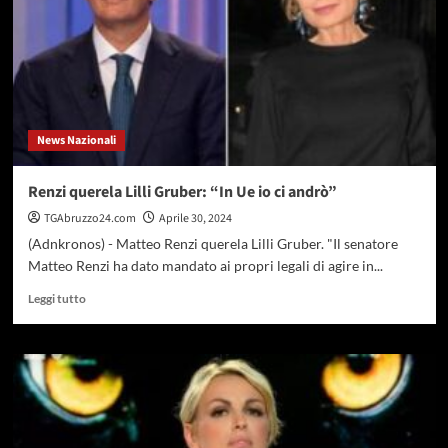
Madrid
2-
2
in
andata
semifinale
News Nazionali
Renzi querela Lilli Gruber: “In Ue io ci andrò”
TGAbruzzo24.com
Aprile 30, 2024
(Adnkronos) - Matteo Renzi querela Lilli Gruber. "Il senatore
Matteo Renzi ha dato mandato ai propri legali di agire in...
Leggi
Leggi tutto
di
più
su
Renzi
querela
Lilli
Gruber:
“In