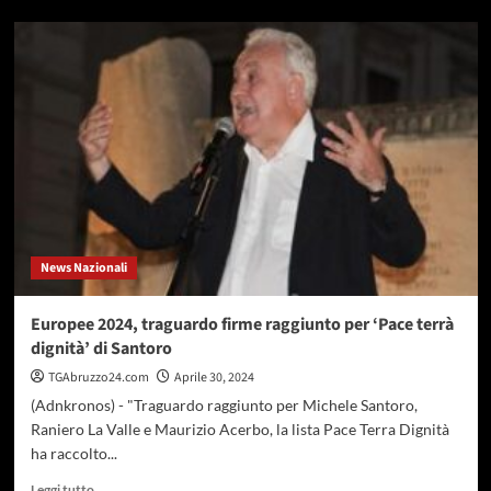
su
Chiara
Ferragni,
Codacons
ancora
all’attacco
sul
pandoro
Balocco:
“Chiederemo
conferma
sanzione”
News Nazionali
Europee 2024, traguardo firme raggiunto per ‘Pace terrà
dignità’ di Santoro
TGAbruzzo24.com
Aprile 30, 2024
(Adnkronos) - "Traguardo raggiunto per Michele Santoro,
Raniero La Valle e Maurizio Acerbo, la lista Pace Terra Dignità
ha raccolto...
Leggi
Leggi tutto