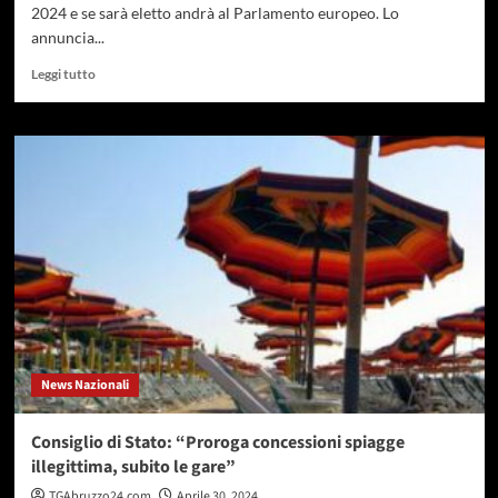
2024 e se sarà eletto andrà al Parlamento europeo. Lo
annuncia...
Leggi
Leggi tutto
di
più
su
Europee,
Renzi:
“Mi
candido
e
se
eletto
andrò
al
Parlamento
Ue”
News Nazionali
Consiglio di Stato: “Proroga concessioni spiagge
illegittima, subito le gare”
TGAbruzzo24.com
Aprile 30, 2024