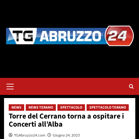
Vai
al
contenuto
Menu
principale
NEWS
NEWS TERAMO
SPETTACOLO
SPETTACOLO TERAMO
Torre del Cerrano torna a ospitare i
Concerti all’Alba
TGAbruzzo24.com
Giugno 24, 2025