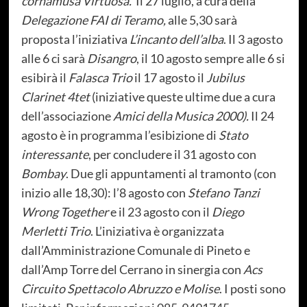
cornamusa Virtuosa.
Il 27 luglio, a cura della
Delegazione FAI di Teramo,
alle 5,30 sarà
proposta l’iniziativa
L’incanto dell’alba
. Il 3 agosto
alle 6 ci sarà
Disangro
, il 10 agosto sempre alle 6 si
esibirà il
Falasca Trio
il 17 agosto il
Jubilus
Clarinet 4tet
(iniziative queste ultime due a cura
dell’associazione
Amici della Musica 2000).
Il 24
agosto è in programma l’esibizione di
Stato
interessante
, per concludere il 31 agosto con
Bombay
. Due gli appuntamenti al tramonto (con
inizio alle 18,30): l’8 agosto con
Stefano Tanzi
Wrong Together
e il 23 agosto con il
Diego
Merletti Trio
. L’iniziativa è organizzata
dall’Amministrazione Comunale di Pineto e
dall’Amp Torre del Cerrano in sinergia con
Acs
Circuito Spettacolo Abruzzo e Molise
. I posti sono