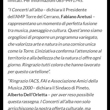
limitati. Per informazioni 085-9491745.
“I Concerti all’alba
– dichiara il Presidente
dell’AMP Torre del Cerrano,
Fabiano Aretusi
–
rappresentano un momento di perfetta fusione
tra musica, paesaggio e cultura. Quest’anno siamo
orgogliosi di proporre un programma variegato,
che valorizza arte e natura in una cornice unica
come la Torre. L’iniziativa conferma l’attenzione al
territorio e alla bellezza che la natura ci offre ogni
giorno. Ringrazio tutti coloro che hanno lavorato
per questo cartellone”.
“Ringrazio l’ACS, FAI e Associazione Amici della
Musica 2000
– dichiara il Sindaco di Pineto,
Alberto Dell’Orletta
–
per aver reso possibile
questa rassegna. I Concerti all’alba non solo
arricchiscono la nostra offerta culturale, ma