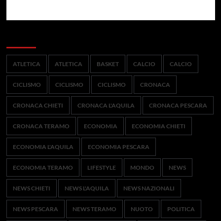
Categorie
ATLETICA
ATLETICA
BASKET
CALCIO
CALCIO
CICLISMO
CICLISMO
CICLISMO
CRONACA
CRONACA CHIETI
CRONACA L'AQUILA
CRONACA PESCARA
CRONACA TERAMO
ECONOMIA
ECONOMIA CHIETI
ECONOMIA L'AQUILA
ECONOMIA PESCARA
ECONOMIA TERAMO
LIFESTYLE
MONDO
NEWS
NEWS CHIETI
NEWS L'AQUILA
NEWS NAZIONALI
NEWS PESCARA
NEWS TERAMO
NUOTO
POLITICA