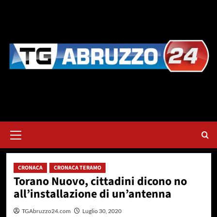
Vai
al
contenuto
Menu
principale
CRONACA
CRONACA TERAMO
Torano Nuovo, cittadini dicono no
all’installazione di un’antenna
TGAbruzzo24.com
Luglio 30, 2020