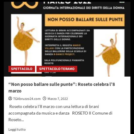
su
Pescara,
8
marzo:
continua
l’impegno
del
Comune
per
ribadire
#365giorninoallaviolenza
SPETTACOLO
SPETTACOLO TERAMO
“Non posso ballare sulle punte”: Roseto celebra l’8
marzo
TGAbruzzo24.com
Marzo 7, 2022
Roseto celebra l’8 marzo con una lettura di brani
accompagnata da musica e danza ROSETO Il Comune di
Roseto...
Leggi
Leggi tutto