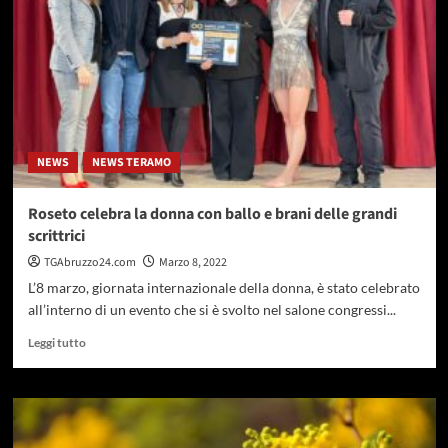
evento
teatrale
di
sensibilizzazione
NEWS
NEWS TERAMO
Roseto celebra la donna con ballo e brani delle grandi
scrittrici
TGAbruzzo24.com
Marzo 8, 2022
L’8 marzo, giornata internazionale della donna, è stato celebrato
all’interno di un evento che si è svolto nel salone congressi...
Leggi
Leggi tutto
di
più
su
Roseto
celebra