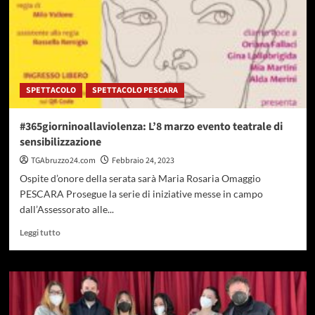
SPETTACOLO
SPETTACOLO PESCARA
#365giorninoallaviolenza: L’8 marzo evento teatrale di
sensibilizzazione
TGAbruzzo24.com
Febbraio 24, 2023
Ospite d’onore della serata sarà Maria Rosaria Omaggio
PESCARA Prosegue la serie di iniziative messe in campo
dall’Assessorato alle...
Leggi
Leggi tutto
di
più
su
#365giorninoallaviolenza:
L’8
marzo