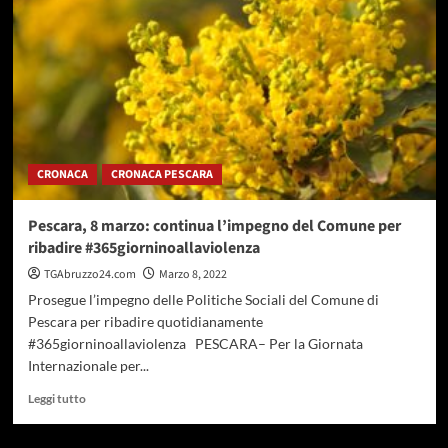
la
donna
con
ballo
e
brani
delle
grandi
scrittrici
CRONACA
CRONACA PESCARA
Pescara, 8 marzo: continua l’impegno del Comune per
ribadire #365giorninoallaviolenza
TGAbruzzo24.com
Marzo 8, 2022
Prosegue l’impegno delle Politiche Sociali del Comune di
Pescara per ribadire quotidianamente
#365giorninoallaviolenza PESCARA– Per la Giornata
Internazionale per...
Leggi
Leggi tutto
di
più