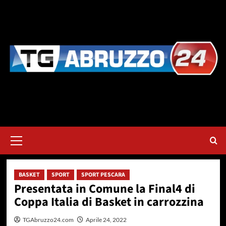
Vai
al
contenuto
Menu
principale
BASKET
SPORT
SPORT PESCARA
Presentata in Comune la Final4 di
Coppa Italia di Basket in carrozzina
TGAbruzzo24.com
Aprile 24, 2022