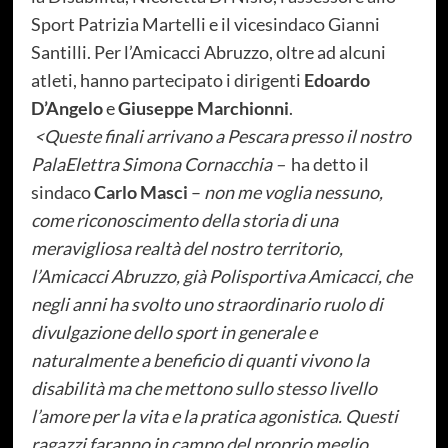
Sport Patrizia Martelli e il vicesindaco Gianni
Santilli. Per l’Amicacci Abruzzo, oltre ad alcuni
atleti, hanno partecipato i dirigenti
Edoardo
D’Angelo
e
Giuseppe Marchionni
.
<Queste finali arrivano a Pescara presso il nostro
PalaElettra Simona Cornacchia –
ha detto il
sindaco
Carlo Masci
–
non me voglia nessuno,
come riconoscimento della storia di una
meravigliosa realtà del nostro territorio,
l’Amicacci Abruzzo, già Polisportiva Amicacci, che
negli anni ha svolto uno straordinario ruolo di
divulgazione dello sport in generale e
naturalmente a beneficio di quanti vivono la
disabilità ma che mettono sullo stesso livello
l’amore per la vita e la pratica agonistica. Questi
ragazzi faranno in campo del proprio meglio,