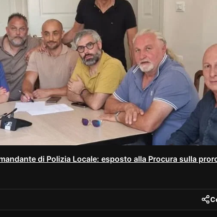
andante di Polizia Locale: esposto alla Procura sulla pror
C
nt