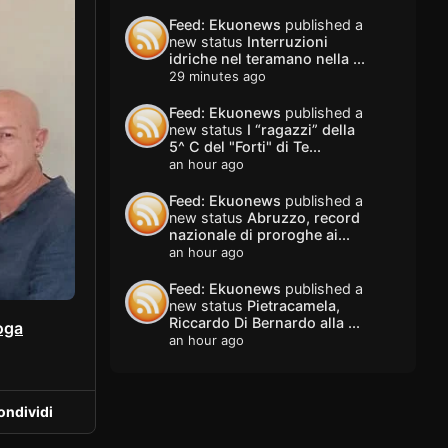
Feed: Ekuonews
published a
new status
Interruzioni
idriche nel teramano nella ...
29 minutes ago
Feed: Ekuonews
published a
new status
I “ragazzi” della
5^ C del "Forti" di Te...
an hour ago
Feed: Ekuonews
published a
new status
Abruzzo, record
nazionale di proroghe ai...
an hour ago
Feed: Ekuonews
published a
new status
Pietracamela,
Riccardo Di Bernardo alla ...
oga
an hour ago
ondividi