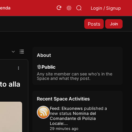
ienda
Login / Signup
Posts
Join
About
Public
Any site member can see who's in the
Space and what they post.
o alla
Recent Space Activities
Feed: Ekuonews
published a
new status
Nomina del
Comandante di Polizia
Locale:...
29 minutes ago