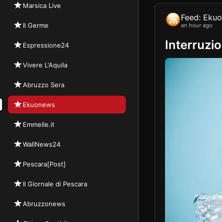
Marsica Live
Feed: Eku
Il Germe
an hour ago
Interruzio
Espressione24
Vivere L'Aquila
Abruzzo Sera
Ekuonews
Emmelle.it
WallNews24
Pescara[Post]
Il Giornale di Pescara
Abruzzonews