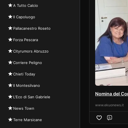
A Tutto Calcio
Il Capoluogo
Pallacanestro Roseto
Forza Pescara
Cityrumors Abruzzo
Corriere Peligno
Chieti Today
Il Montesilvano
Nomina del Com
L'Eco di San Gabriele
www.ekuonews.it
News Town
Terre Marsicane
Comme