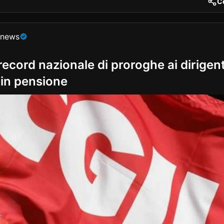
C
nt
onews
ecord nazionale di proroghe ai dirigent
 in pensione