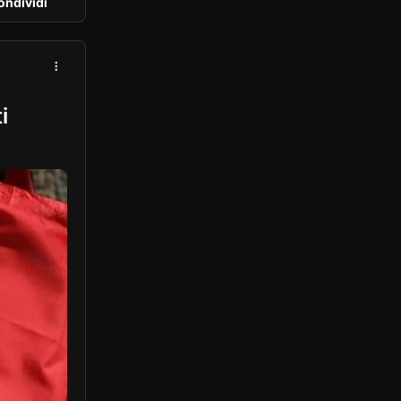
ondividi
i