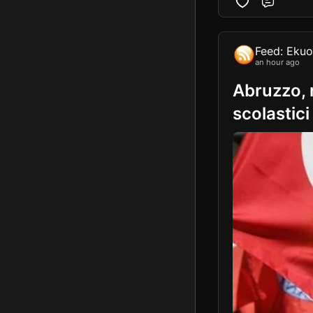
Comme
Feed: Eku
an hour ago
Abruzzo, r
scolastici