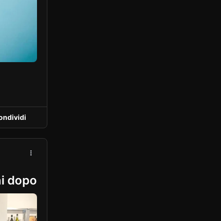
ondividi
ni dopo