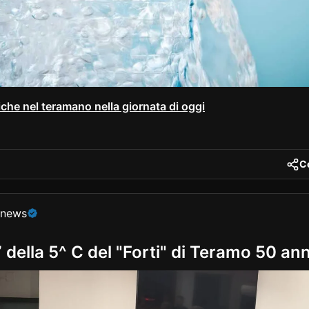
riche nel teramano nella giornata di oggi
C
nt
onews
” della 5^ C del "Forti" di Teramo 50 an