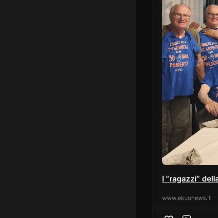
I “ragazzi” del
www.ekuonews.it