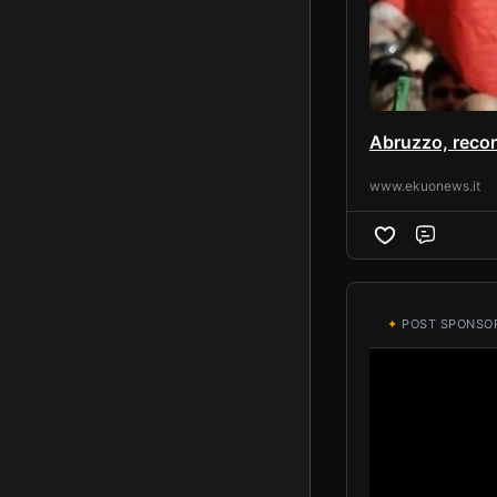
Abruzzo, record
www.ekuonews.it
Comme
✦
POST SPONSO