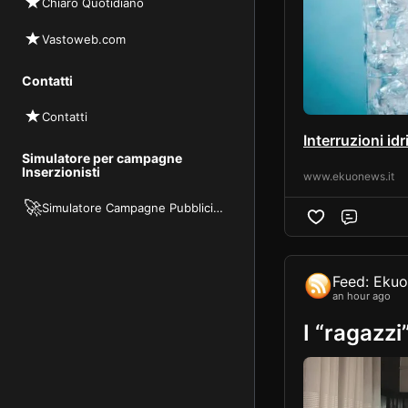
Chiaro Quotidiano
Vastoweb.com
Contatti
Contatti
Interruzioni id
Simulatore per campagne
Inserzionisti
www.ekuonews.it
🚀
Simulatore Campagne Pubblicitarie
Comme
Feed: Eku
an hour ago
I “ragazzi