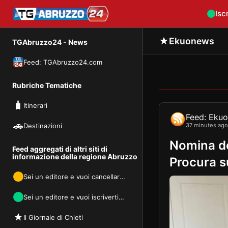
Isc
Ekuonews
TGAbruzzo24 - News
Feed: TGAbruzzo24.com
Rubriche Tematiche
🧳
Itinerari
Feed: Eku
🚗
37 minutes ago
Destinazioni
Nomina de
Feed aggregati di altri siti di
informazione della regione Abruzzo
Procura s
Sei un editore e vuoi cancellarti dal nostro feed per non ricevere più traffico sul tuo sito? inviaci una mail per il direct opt-out
Sei un editore e vuoi iscriverti al nostro feed per ricevere più traffico sul tuo sito? inviaci una mail e inseriremo il tuo feed entro 48 ore. Invia la tua mail a: redazioe@tgabruzzo24.com
Il Giornale di Chieti