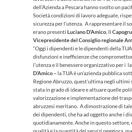
dell’Azienda a Pescara hanno svolto un pacif
Società condizioni di lavoro adeguate, rispe
sicurezza per l’utenza. A rappresentare il s
erano presenti
Luciano D’Amico
, Il
Capogrup
Vicepresidente del Consiglio regionale Ant
“Oggi i dipendenti e le dipendenti della T
disfunzioni e inefficienze che compromettono
l’utenza e il benessere organizzativo per i l
D’Amico –
la TUA è un’azienda pubblica sotto
Regione Abruzzo, quest’ultima negli ultimi 
stata in grado di ideare e attuare quelle po
valorizzazione e implementazione del traspo
abruzzesi meritano. A dimostrazione di tal
dei dipendenti, che ha ad oggetto anche i dis
quotidianamente. Anche in questo settore, 
qualità e la quantità dei servizi peggiora, m