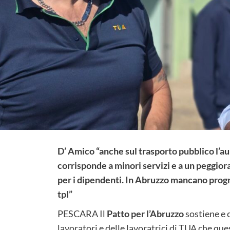
D’ Amico “anche sul trasporto pubblico l’aum
corrisponde a minori servizi e a un peggior
per i dipendenti. In Abruzzo mancano prog
tpl”
PESCARA Il
Patto per l’Abruzzo
sostiene e c
lavoratori e delle lavoratrici di TUA che qu