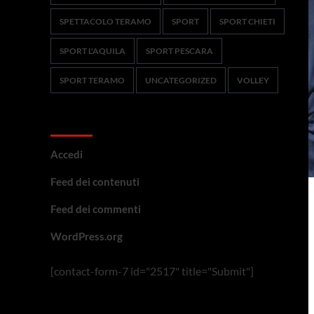
SPETTACOLO TERAMO
SPORT
SPORT CHIETI
SPORT L'AQUILA
SPORT PESCARA
SPORT TERAMO
UNCATEGORIZED
VOLLEY
Meta
Accedi
Feed dei contenuti
Feed dei commenti
WordPress.org
[contact-form-7 id="2517" title="Submit"]