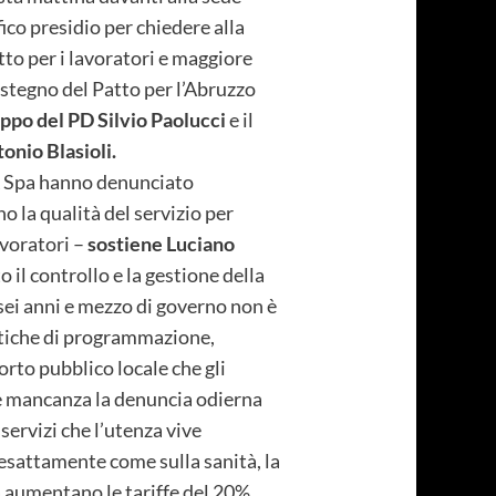
ico presidio per chiedere alla
tto per i lavoratori e maggiore
ostegno del Patto per l’Abruzzo
po del PD Silvio Paolucci
e il
onio Blasioli.
UA Spa hanno denunciato
 la qualità del servizio per
avoratori –
sostiene Luciano
 il controllo e la gestione della
sei anni e mezzo di governo non è
litiche di programmazione,
rto pubblico locale che gli
e mancanza la denuncia odierna
servizi che l’utenza vive
esattamente come sulla sanità, la
a aumentano le tariffe del 20%.