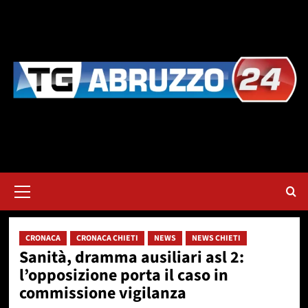
Vai
al
contenuto
Menu
principale
CRONACA
CRONACA CHIETI
NEWS
NEWS CHIETI
Sanità, dramma ausiliari asl 2:
l’opposizione porta il caso in
commissione vigilanza