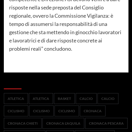
risposte nella sede preposta del Consiglio
regionale, ovvero la Commissione Vigilanza: è
tempo di assumersi la responsabilità di una
gestione che sta mettendo in ginocchio lavoratori
e lavoratrici e di dare risposte concrete ai
problemi reali” concludono.
Categorie
ATLETICA
ATLETICA
BASKET
CALCIO
CALCIO
CICLISMO
CICLISMO
CICLISMO
CRONACA
CRONACA CHIETI
CRONACA L'AQUILA
CRONACA PESCARA