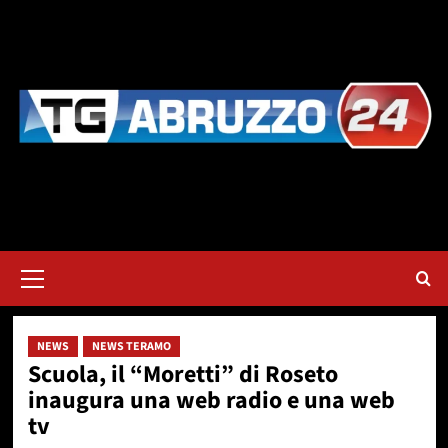
Vai
al
contenuto
Menu
principale
NEWS
NEWS TERAMO
Scuola, il “Moretti” di Roseto
inaugura una web radio e una web
tv