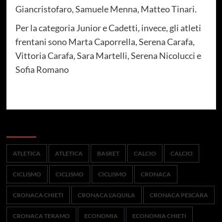
Giancristofaro, Samuele Menna, Matteo Tinari.
Per la categoria Junior e Cadetti, invece, gli atleti
frentani sono Marta Caporrella, Serena Carafa,
Vittoria Carafa, Sara Martelli, Serena Nicolucci e
Sofia Romano
Categorie
ATLETICA
ATLETICA
BASKET
CALCIO
CALCIO
CICLISMO
CICLISMO
CICLISMO
CRONACA
CRONACA CHIETI
CRONACA L'AQUILA
CRONACA PESCARA
CRONACA TERAMO
ECONOMIA
ECONOMIA CHIETI