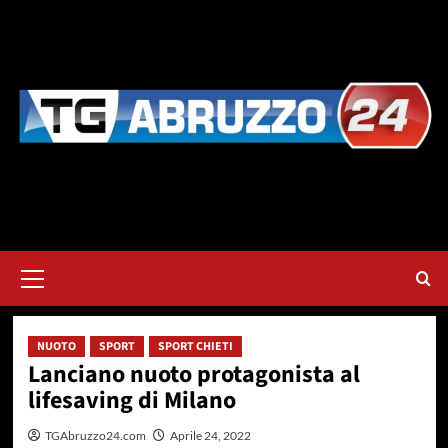
Vai
al
contenuto
Menu
principale
NUOTO
SPORT
SPORT CHIETI
Lanciano nuoto protagonista al
lifesaving di Milano
TGAbruzzo24.com
Aprile 24, 2022