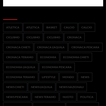
Categorie
ATLETICA
ATLETICA
BASKET
CALCIO
CALCIO
CICLISMO
CICLISMO
CICLISMO
CRONACA
CRONACA CHIETI
CRONACA L'AQUILA
CRONACA PESCARA
CRONACA TERAMO
ECONOMIA
ECONOMIA CHIETI
ECONOMIA L'AQUILA
ECONOMIA PESCARA
ECONOMIA TERAMO
LIFESTYLE
MONDO
NEWS
NEWS CHIETI
NEWS L'AQUILA
NEWS NAZIONALI
NEWS PESCARA
NEWS TERAMO
NUOTO
POLITICA