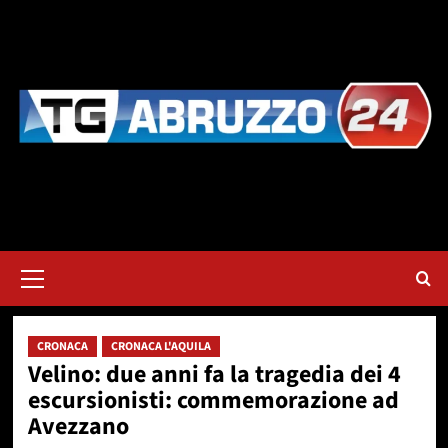
Vai
al
contenuto
Menu
principale
CRONACA
CRONACA L'AQUILA
Velino: due anni fa la tragedia dei 4
escursionisti: commemorazione ad
Avezzano