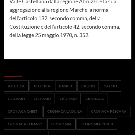
Valle Castellana dalla regione Abruzzo e la sua
aggregazione alla regione Marche, a norma
dell’articolo 132, secondo comma, della
Costituzione e dell’articolo 42, secondo comma,
della legge 25 maggio 1970, n. 352.
Categorie
ATLETICA
ATLETICA
BASKET
CALCIO
CALCIO
CICLISMO
CICLISMO
CICLISMO
CRONACA
CRONACA CHIETI
CRONACA L'AQUILA
CRONACA PESCARA
CRONACA TERAMO
ECONOMIA
ECONOMIA CHIETI