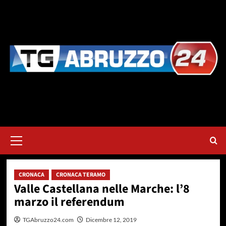
Vai
al
contenuto
Menu
principale
CRONACA
CRONACA TERAMO
Valle Castellana nelle Marche: l’8
marzo il referendum
TGAbruzzo24.com
Dicembre 12, 2019