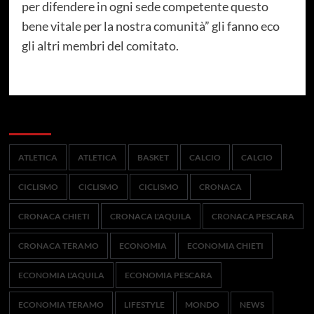
per difendere in ogni sede competente questo
bene vitale per la nostra comunità” gli fanno eco
gli altri membri del comitato.
Categorie
ATLETICA
ATLETICA
BASKET
CALCIO
CALCIO
CICLISMO
CICLISMO
CICLISMO
CRONACA
CRONACA CHIETI
CRONACA L'AQUILA
CRONACA PESCARA
CRONACA TERAMO
ECONOMIA
ECONOMIA CHIETI
ECONOMIA L'AQUILA
ECONOMIA PESCARA
ECONOMIA TERAMO
LIFESTYLE
MONDO
NEWS