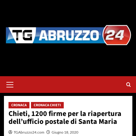
Vai
al
contenuto
Menu
principale
CRONACA
CRONACA CHIETI
Chieti, 1200 firme per la riapertura
dell’ufficio postale di Santa Maria
TGAbruzzo24.com
Giugno 18, 2020