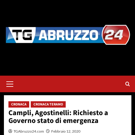
Vai
al
contenuto
Menu
principale
CRONACA
CRONACA TERAMO
Campli, Agostinelli: Richiesto a
Governo stato di emergenza
TGAbruzzo24.com
Febbraio 12, 2020