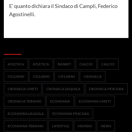
E’ quanto dichiara il Sindaco di Campli, Federico
Agostinelli.
Categorie
ATLETICA
ATLETICA
BASKET
CALCIO
CALCIO
CICLISMO
CICLISMO
CICLISMO
CRONACA
CRONACA CHIETI
CRONACA L'AQUILA
CRONACA PESCARA
CRONACA TERAMO
ECONOMIA
ECONOMIA CHIETI
ECONOMIA L'AQUILA
ECONOMIA PESCARA
ECONOMIA TERAMO
LIFESTYLE
MONDO
NEWS