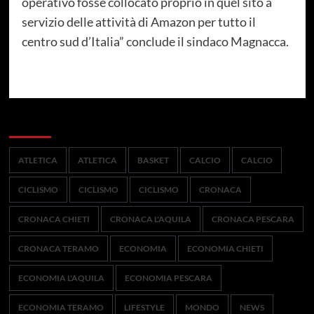
operativo fosse collocato proprio in quel sito a
servizio delle attività di Amazon per tutto il
centro sud d’Italia” conclude il sindaco Magnacca.
Categorie
ATLETICA
ATLETICA
BASKET
CALCIO
CALCIO
CICLISMO
CICLISMO
CICLISMO
CRONACA
CRONACA CHIETI
CRONACA L'AQUILA
CRONACA PESCARA
CRONACA TERAMO
ECONOMIA
ECONOMIA CHIETI
ECONOMIA L'AQUILA
ECONOMIA PESCARA
ECONOMIA TERAMO
LIFESTYLE
MONDO
NEWS