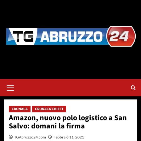
Vai
al
contenuto
Menu
principale
CRONACA
CRONACA CHIETI
Amazon, nuovo polo logistico a San
Salvo: domani la firma
TGAbruzzo24.com
Febbraio 11, 2021