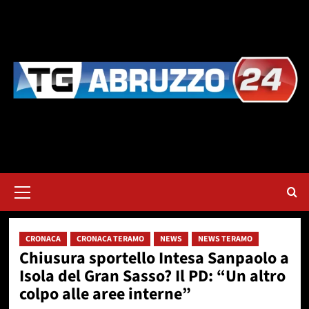
Vai
al
contenuto
Menu
principale
CRONACA
CRONACA TERAMO
NEWS
NEWS TERAMO
Chiusura sportello Intesa Sanpaolo a
Isola del Gran Sasso? Il PD: “Un altro
colpo alle aree interne”