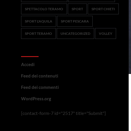
SPETTACOLO TERAMO
SPORT
SPORT CHIETI
SPORT L'AQUILA
SPORT PESCARA
SPORT TERAMO
UNCATEGORIZED
VOLLEY
Meta
Accedi
Feed dei contenuti
Feed dei commenti
WordPress.org
[contact-form-7 id="2517" title="Submit"]