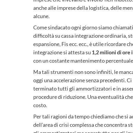
anche alle imprese della logistica, delle me
alcune.
Come sindacato ogni giorno siamo chiamati 
difficoltà su cassa integrazione ordinaria, st
espansione, Fis ecc. ecc., è utile ricordare 
integrazione si attesta su
1,2 milioni di ore 
con un costante mantenimento percentuale 
Ma tali strumenti non sono infiniti, le man
oggi una accelerazione senza precedenti. C
terminato tutti gli ammortizzatori e in asse
procedure di riduzione. Una eventualità che
costo.
Per tali ragioni da tempo chiediamo che si ac
dell’area di crisi complessa che concentra s
gli ammortizzatori ma sopratutto per gli inv