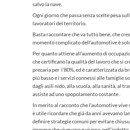
salvo la nave.
Ogni giorno che passa senza scelte pesa sulla
lavoratori del territorio.
Basta raccontare che va tutto bene, che cres
momento complicato dell’automotive è solo
Per quanto attiene all’aumento di occupazio
che certificano la qualità del lavoro che si 
precaria per l’80%, ed è caratterizzata da bre
più basso e i servizi connessi alle famiglie
dagli asili nido, alla scuola, alla sanità, al tra
assiste ad uno spopolamento costante .
In merito al racconto che l’automotive viv
è utile ricordare che già da anni avevamo lan
definire strategie comuni per evitare chius
imprese che vivevano e vivono nell’indotto