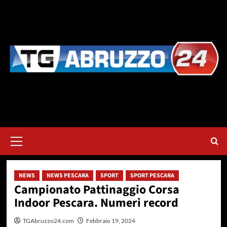
Vai
al
contenuto
Menu
principale
NEWS
NEWS PESCARA
SPORT
SPORT PESCARA
Campionato Pattinaggio Corsa
Indoor Pescara. Numeri record
TGAbruzzo24.com
Febbraio 19, 2024