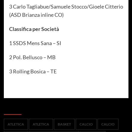
3 Carlo Tagliabue/Samuele Stocco/Gioele Citterio
(ASD Brianza inline CO)
Classifica per Società
1 SSDS Mens Sana – SI
2 Pol. Bellusco – MB
3 Rolling Bosica – TE
Categorie
ATLETICA
ATLETICA
BASKET
CALCIO
CALCIO