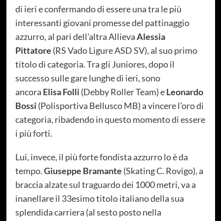
di ieri e confermando di essere una tra le più
interessanti giovani promesse del pattinaggio
azzurro, al pari dell’altra Allieva
Alessia
Pittatore
(RS Vado Ligure ASD SV), al suo primo
titolo di categoria. Tra gli Juniores, dopo il
successo sulle gare lunghe di ieri, sono
ancora
Elisa Folli
(Debby Roller Team) e
Leonardo
Bossi
(Polisportiva Bellusco MB) a vincere l’oro di
categoria, ribadendo in questo momento di essere
i più forti.
Lui, invece, il più forte fondista azzurro lo è da
tempo.
Giuseppe Bramante
(Skating C. Rovigo), a
braccia alzate sul traguardo dei 1000 metri, va a
inanellare il 33esimo titolo italiano della sua
splendida carriera (al sesto posto nella