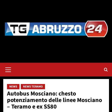
Vai
al
contenuto
Menu
principale
NEWS
NEWS TERAMO
Autobus Mosciano: chesto
potenziamento delle linee Mosciano
– Teramo e ex SS80