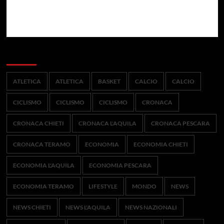
Categorie
ATLETICA
ATLETICA
BASKET
CALCIO
CALCIO
CICLISMO
CICLISMO
CICLISMO
CRONACA
CRONACA CHIETI
CRONACA L'AQUILA
CRONACA PESCARA
CRONACA TERAMO
ECONOMIA
ECONOMIA CHIETI
ECONOMIA L'AQUILA
ECONOMIA PESCARA
ECONOMIA TERAMO
LIFESTYLE
MONDO
NEWS
NEWS CHIETI
NEWS L'AQUILA
NEWS NAZIONALI