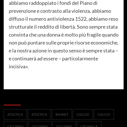
abbiamo raddoppiato i fondi del Piano di
prevenzione e contrasto alla violenza, abbiamo
diffuso il numero antiviolenza 1522, abbiamo reso
strutturale il reddito di libertà. Sono sempre stata
convinta che una donna è molto più fragile quando
non può puntare sulle proprie risorse economiche,
e la nostra azione in questo senso è sempre stata –
e continuerà ad essere – particolarmente
incisiva».
Categorie
ATLETICA
ATLETICA
BASKET
CALCIO
CALCIO
CICLISMO
CICLISMO
CICLISMO
CRONACA