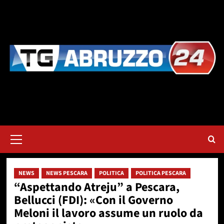
Vai
al
contenuto
Menu
principale
NEWS
NEWS PESCARA
POLITICA
POLITICA PESCARA
“Aspettando Atreju” a Pescara,
Bellucci (FDI): «Con il Governo
Meloni il lavoro assume un ruolo da