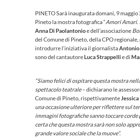
PINETO Sarà inaugurata domani, 9 maggio 202
Pineto la mostra fotografica “
Amori Amari. I
Anna Di Paolantonio
e dell’associazione
Bo
del Comune di Pineto, della CPO regionale, 
introdurre l’iniziativa il giornalista
Antonio
sono del cantautore
Luca Strappelli
e di
Mar
“Siamo felici di ospitare questa mostra nel
spettacolo teatrale
– dichiarano le assessore
Comune di Pineto, rispettivamente
Jessica
una occasione ulteriore per riflettere sul te
immagini fotografiche sanno toccare corde 
certa che questa mostra sarà non solo appre
grande valore sociale che la muove”.