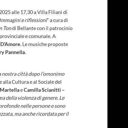
5 alle 17,30 a Villa Filiani di
mmagini e riflessioni
” a cura di
n Ton
di Bellante con il patrocinio
provinciale e comunale. A
 D’Amore
. Le musiche proposte
y Pannella
.
la nostra città dopo l’omonimo
 alla Cultura e al Sociale del
 Martella
e
Camilla Scianitti –
ma della violenza di genere. Le
profonde nelle persone e sono
zzata, ma anche ricordata per il