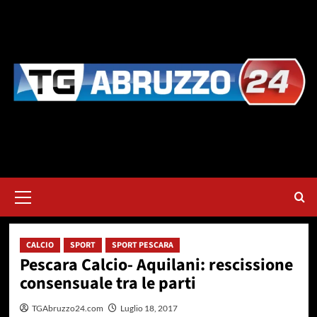
Vai
al
contenuto
Menu
principale
CALCIO
SPORT
SPORT PESCARA
Pescara Calcio- Aquilani: rescissione
consensuale tra le parti
TGAbruzzo24.com
Luglio 18, 2017