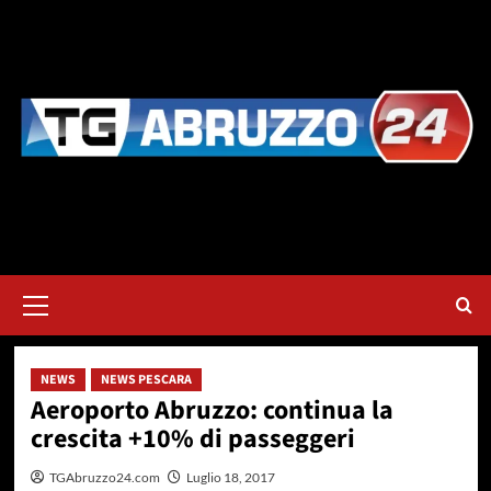
Vai
al
contenuto
Menu
principale
NEWS
NEWS PESCARA
Aeroporto Abruzzo: continua la
crescita +10% di passeggeri
TGAbruzzo24.com
Luglio 18, 2017