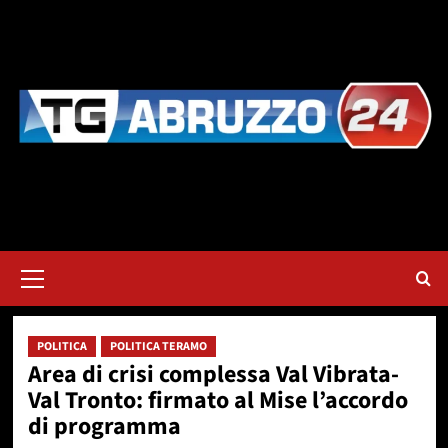
Vai
al
contenuto
Menu
principale
POLITICA
POLITICA TERAMO
Area di crisi complessa Val Vibrata-
Val Tronto: firmato al Mise l’accordo
di programma