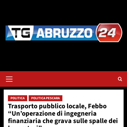
Vai
al
contenuto
Menu
principale
POLITICA
POLITICA PESCARA
Trasporto pubblico locale, Febbo
“Un’operazione di ingegneria
finanziaria che grava sulle spalle dei