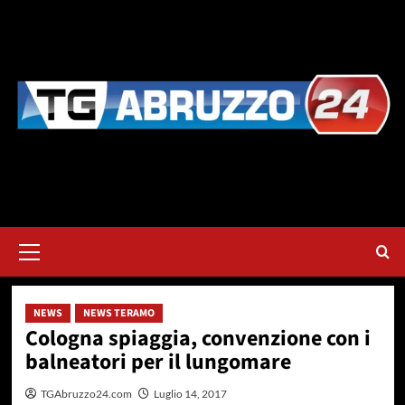
Vai
al
contenuto
Menu
principale
NEWS
NEWS TERAMO
Cologna spiaggia, convenzione con i
balneatori per il lungomare
TGAbruzzo24.com
Luglio 14, 2017