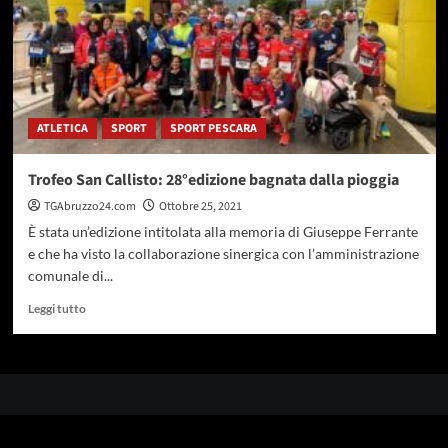
ATLETICA
SPORT
SPORT PESCARA
Trofeo San Callisto: 28°edizione bagnata dalla pioggia
TGAbruzzo24.com
Ottobre 25, 2021
È stata un’edizione intitolata alla memoria di Giuseppe Ferrante
e che ha visto la collaborazione sinergica con l’amministrazione
comunale di...
Leggi
Leggi tutto
di
più
su
Trofeo
San
Callisto:
28°edizione