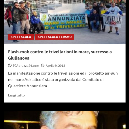
SPETTACOLO
SPETTACOLO TERAMO
Flash-mob contro le trivellazioni in mare, successo a
Giulianova
TGAbruzzo24.com
Aprile 9, 2018
La manifestazione contro le trivellazioni ed il progetto air-gun
nel mare Adriatico è stata organizzata dal Comitato di
Quartiere Annunziata...
Leggi
Leggi tutto
di
più
su
Flash-
mob
contro