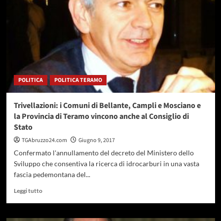
le
trivellazioni
in
mare,
successo
a
Giulianova
POLITICA
POLITICA TERAMO
Trivellazioni: i Comuni di Bellante, Campli e Mosciano e
la Provincia di Teramo vincono anche al Consiglio di
Stato
TGAbruzzo24.com
Giugno 9, 2017
Confermato l'annullamento del decreto del Ministero dello
Sviluppo che consentiva la ricerca di idrocarburi in una vasta
fascia pedemontana del...
Leggi
Leggi tutto
di
più
su