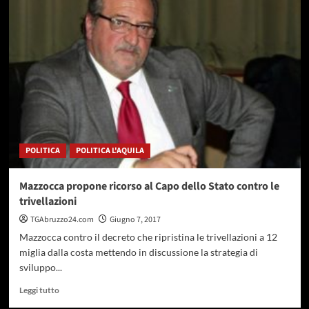
Trivellazioni:
i
Comuni
di
Bellante,
Campli
e
Mosciano
e
la
Provincia
POLITICA
POLITICA L'AQUILA
di
Teramo
vincono
Mazzocca propone ricorso al Capo dello Stato contro le
anche
trivellazioni
al
Consiglio
TGAbruzzo24.com
Giugno 7, 2017
di
Mazzocca contro il decreto che ripristina le trivellazioni a 12
Stato
miglia dalla costa mettendo in discussione la strategia di
sviluppo...
Leggi
Leggi tutto
di