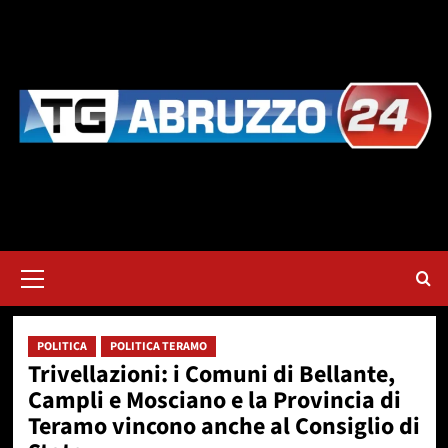
Vai
al
contenuto
Menu
principale
POLITICA
POLITICA TERAMO
Trivellazioni: i Comuni di Bellante,
Campli e Mosciano e la Provincia di
Teramo vincono anche al Consiglio di