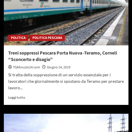
POLITICA
POLITICA PESCARA
Treni soppressi Pescara Porta Nuova -Teramo, Corneli
“Sconcerto e disagio”
TGAbruzzo24.com
Giugno 14, 2019
Si tratta della soppressione di un servizio essenziale per i
lavoratori che giornalmente si spostano da Teramo per prestare
lavoro...
Leggi
Leggi tutto
di
più
su
Treni
soppressi
Pescara