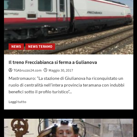
un
tavolo
con
Trenitalia
e
Tua
NEWS
NEWS TERAMO
Il treno Frecciabianca si ferma a Gulianova
TGAbruzzo24.com
Maggio 30, 2017
Mastromauro: “La stazione di Giulianova ha riconquistato un
ruolo di centralità nell’intera provincia teramana con indubbi
benefici sotto il profilo turistico”...
Leggi
Leggi tutto
di
più
su
Il
treno
Frecciabianca