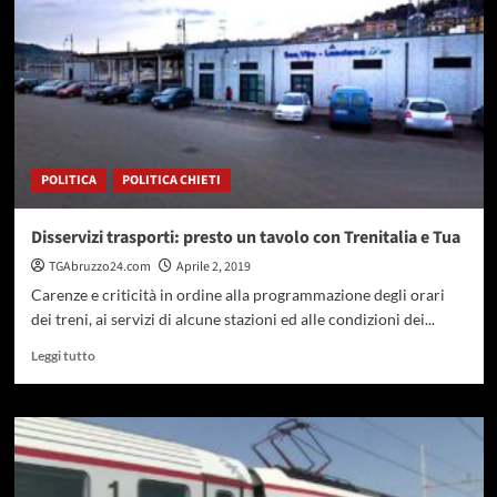
Porta
Nuova
-
Teramo,
Corneli
“Sconcerto
e
disagio”
POLITICA
POLITICA CHIETI
Disservizi trasporti: presto un tavolo con Trenitalia e Tua
TGAbruzzo24.com
Aprile 2, 2019
Carenze e criticità in ordine alla programmazione degli orari
dei treni, ai servizi di alcune stazioni ed alle condizioni dei...
Leggi
Leggi tutto
di
più
su
Disservizi
trasporti:
presto