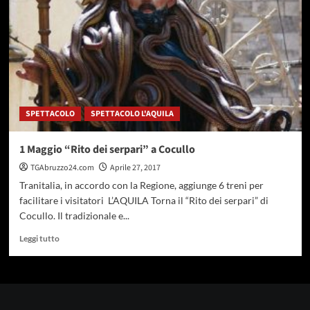
si
ferma
a
Gulianova
SPETTACOLO
SPETTACOLO L'AQUILA
1 Maggio “Rito dei serpari” a Cocullo
TGAbruzzo24.com
Aprile 27, 2017
Tranitalia, in accordo con la Regione, aggiunge 6 treni per
facilitare i visitatori L’AQUILA Torna il “Rito dei serpari” di
Cocullo. Il tradizionale e...
Leggi
Leggi tutto
di
più
su
1
Maggio