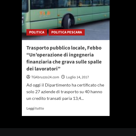
POLITICA
POLITICA PESCARA
Trasporto pubblico locale, Febbo
“Un’operazione di ingegneria
finanziaria che grava sulle spalle
dei lavoratori”
TGAbruzzo24.com
Luglio 14, 2017
Ad oggi il Dipartimento ha certificato che
solo 27 aziende di trasporto su 40 hanno
un credito transati paria 13,4...
Leggi
Leggi tutto
di
più
su
Trasporto