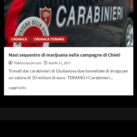
CRONACA
CRONACA TERAMO
Maxi sequestro di marijuana nelle campagne di Chieti
TGAbruzzo24.com
Aprile 11, 2017
Trovati dai carabinieri di Giulianova due tonnellate di droga per
un valore di 10 milioni di euro TERAMO I Carabinieri...
Leggi
Leggi tutto
di
più
su
Maxi
sequestro
di
marijuana
nelle