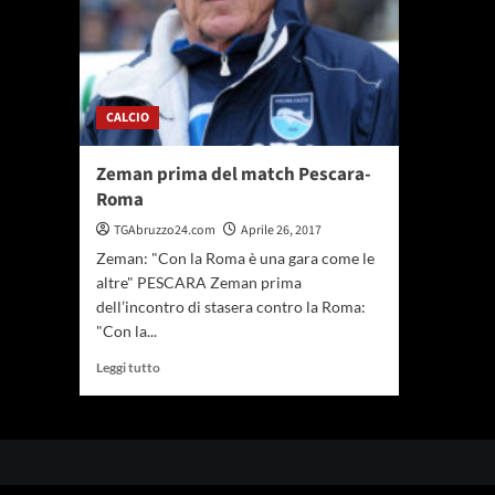
CALCIO
Zeman prima del match Pescara-
Roma
TGAbruzzo24.com
Aprile 26, 2017
Zeman: "Con la Roma è una gara come le
altre" PESCARA Zeman prima
dell’incontro di stasera contro la Roma:
"Con la...
Leggi
Leggi tutto
di
più
su
Zeman
prima
del