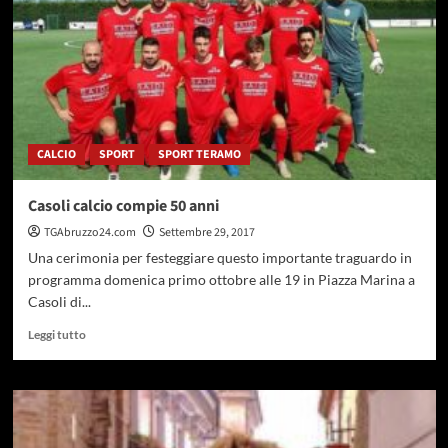
CALCIO
SPORT
SPORT TERAMO
Casoli calcio compie 50 anni
TGAbruzzo24.com
Settembre 29, 2017
Una cerimonia per festeggiare questo importante traguardo in
programma domenica primo ottobre alle 19 in Piazza Marina a
Casoli di...
Leggi
Leggi tutto
di
più
su
Casoli
calcio
compie