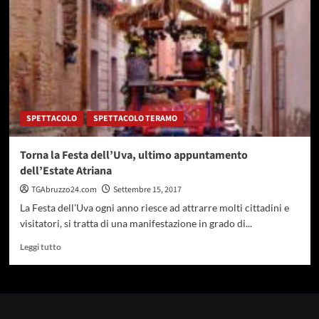
50
anni
SPETTACOLO
SPETTACOLO TERAMO
Torna la Festa dell’Uva, ultimo appuntamento
dell’Estate Atriana
TGAbruzzo24.com
Settembre 15, 2017
La Festa dell’Uva ogni anno riesce ad attrarre molti cittadini e
visitatori, si tratta di una manifestazione in grado di...
Leggi
Leggi tutto
di
più
su
Torna
la