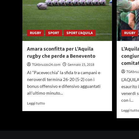
RUGBY
SPORT
SPORT L'AQUILA
RUGBY
Amara sconfitta per L’Aquila
L’Aquil
rugby che perde a Benevento
congiun
comitat
TGAbruzzo24.com
Gennaio 15, 2018
TGAbru
Al “Pacevecchia” la sfida tra campani e
neroverdi termina 26-20 (5-2) con i
L'AQUILA 
bonus offensivo e difensivo agguantati
esaurito 
all'ultimo minuto...
venerdì s
con i...
Leggi
Leggi tutto
di
Leggi tutt
più
su
Amara
sconfitta
per