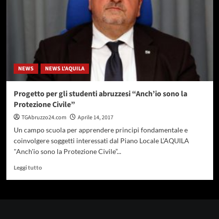
spiaggia
NEWS
NEWS L'AQUILA
Progetto per gli studenti abruzzesi “Anch’io sono la
Protezione Civile”
TGAbruzzo24.com
Aprile 14, 2017
Un campo scuola per apprendere principi fondamentale e
coinvolgere soggetti interessati dal Piano Locale L’AQUILA
"Anch'io sono la Protezione Civile”...
Leggi
Leggi tutto
di
più
su
Progetto
per