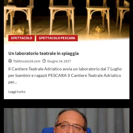
SPETTACOLO
SPETTACOLO PESCARA
Un laboratorio teatrale in spiaggia
TGAbruzzo24.com
Giugno 14, 2017
Il Cantiere Teatrale Adriatico avvia un laboratorio dal 7 Luglio
per bambini e ragazzi PESCARA Il Cantiere Teatrale Adriatico
per...
Leggi
Leggi tutto
di
più
su
Un
laboratorio
teatrale
in