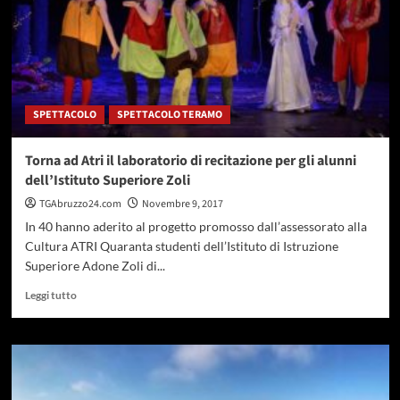
SPETTACOLO
SPETTACOLO TERAMO
Torna ad Atri il laboratorio di recitazione per gli alunni
dell’Istituto Superiore Zoli
TGAbruzzo24.com
Novembre 9, 2017
In 40 hanno aderito al progetto promosso dall’assessorato alla
Cultura ATRI Quaranta studenti dell’Istituto di Istruzione
Superiore Adone Zoli di...
Leggi
Leggi tutto
di
più
su
Torna
ad
Atri