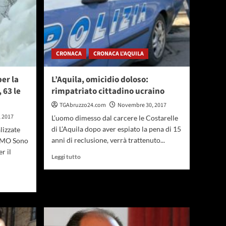
CRONACA
CRONACA L'AQUILA
er la
L’Aquila, omicidio doloso:
 63 le
rimpatriato cittadino ucraino
TGAbruzzo24.com
Novembre 30, 2017
 2017
L’uomo dimesso dal carcere le Costarelle
di L’Aquila dopo aver espiato la pena di 15
lizzate
anni di reclusione, verrà trattenuto...
RAMO Sono
r il
Leggi
Leggi tutto
di
più
su
L’Aquila,
omicidio
doloso:
rimpatriato