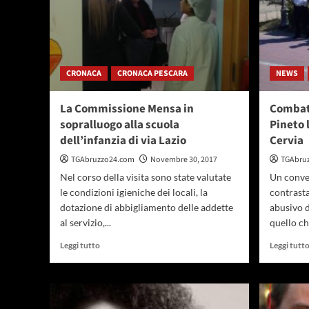
CRONACA
CRONACA PESCARA
NEWS
La Commissione Mensa in
Combatt
sopralluogo alla scuola
Pineto 
dell’infanzia di via Lazio
Cervia
TGAbruzzo24.com
Novembre 30, 2017
TGAbru
Nel corso della visita sono state valutate
Un conve
le condizioni igieniche dei locali, la
contrast
dotazione di abbigliamento delle addette
abusivo d
al servizio,...
quello che
Leggi
Leggi tutto
Leggi tutt
di
più
su
La
Commissione