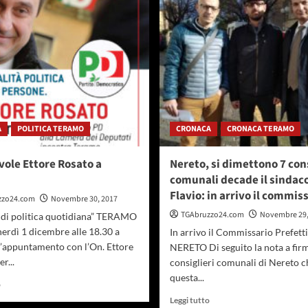
a
sette
Pineto
turbine
l’esempio
per
del
la
Comune
rete
di
provinciale
Cervia
teramana,
63
le
A
POLITICA TERAMO
CRONACA
CRONACA TERAMO
ditte
contrattualizzate
vole Ettore Rosato a
Nereto, si dimettono 7 cons
comunali decade il sindaco
Flavio: in arrivo il commis
zzo24.com
Novembre 30, 2017
TGAbruzzo24.com
Novembre 29,
 di politica quotidiana” TERAMO
nerdì 1 dicembre alle 18.30 a
In arrivo il Commissario Prefetti
l’appuntamento con l’On. Ettore
NERETO Di seguito la nota a firm
r...
consiglieri comunali di Nereto c
questa...
Leggi
o
di
Leggi
Leggi tutto