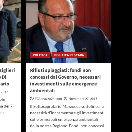
cittadino
ucraino
POLITICA
POLITICA PESCARA
iglieri
Rifiuti spiaggiati: fondi non
 Di
concessi dal Governo, necessari
sario
investimenti sulle emergenze
ambientali
 2017
TGAbruzzo24.com
Novembre 27, 2017
zio
a dei 7
Il Sottosegretario Mazzocca sottolinea la
he
necessità d'incrementare gli investimenti
sulle principali emergenze ambientali
della nostra Regione. Fondi non concessi