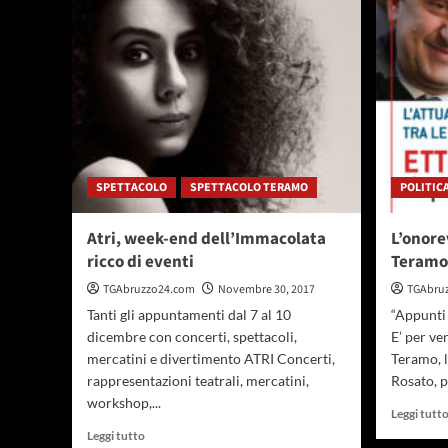
Mensa
in
sopralluogo
alla
scuola
dell’infanzia
di
via
Lazio
SPETTACOLO
SPETTACOLO TERAMO
POLITIC
Atri, week-end dell’Immacolata
L’onore
ricco di eventi
Teramo
TGAbruzzo24.com
Novembre 30, 2017
TGAbru
Tanti gli appuntamenti dal 7 al 10
“Appunti
dicembre con concerti, spettacoli,
E’ per ve
mercatini e divertimento ATRI Concerti,
Teramo, 
rappresentazioni teatrali, mercatini,
Rosato, pe
workshop,...
Leggi tutt
Leggi
Leggi tutto