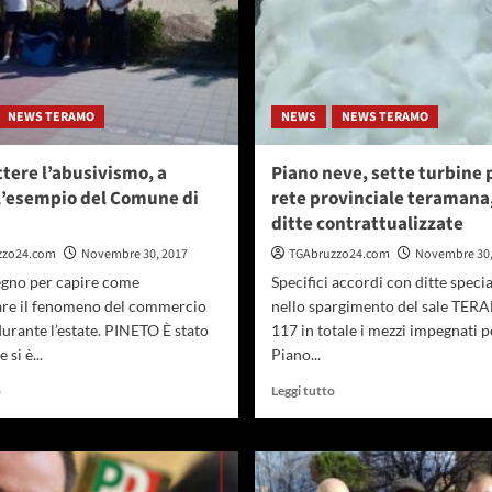
NEWS TERAMO
NEWS
NEWS TERAMO
ere l’abusivismo, a
Piano neve, sette turbine p
l’esempio del Comune di
rete provinciale teramana,
ditte contrattualizzate
zzo24.com
Novembre 30, 2017
TGAbruzzo24.com
Novembre 30,
gno per capire come
Specifici accordi con ditte specia
are il fenomeno del commercio
nello spargimento del sale TE
urante l’estate. PINETO È stato
117 in totale i mezzi impegnati pe
 si è...
Piano...
Leggi
Leggi
o
Leggi tutto
di
di
più
più
su
su
Combattere
Piano
l’abusivismo,
neve,