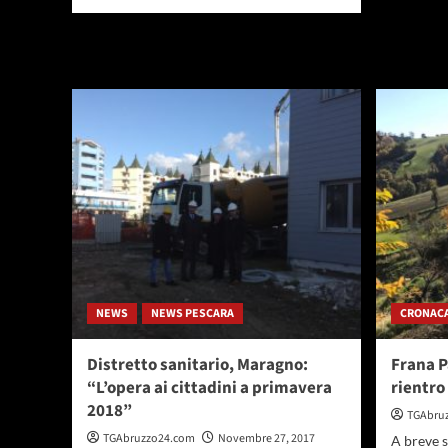
di
più
su
Atri,
week-
end
dell’Immacolata
ricco
di
eventi
NEWS
NEWS PESCARA
CRONAC
Distretto sanitario, Maragno:
Frana Pa
“L’opera ai cittadini a primavera
rientro 
2018”
TGAbru
TGAbruzzo24.com
Novembre 27, 2017
A breve sa