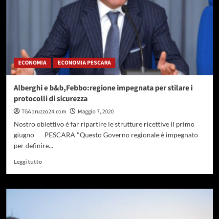
ECONOMIA
ECONOMIA PESCARA
Alberghi e b&b,Febbo:regione impegnata per stilare i
protocolli di sicurezza
TGAbruzzo24.com
Maggio 7, 2020
Nostro obiettivo è far ripartire le strutture ricettive il primo
giugno PESCARA "Questo Governo regionale è impegnato
per definire...
Leggi
Leggi tutto
di
più
su
Alberghi
e
b&b,Febbo:regione