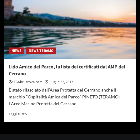
impegnata
per
stilare
i
protocolli
di
sicurezza
NEWS
NEWS TERAMO
Lido Amico del Parco, la lista dei certificati dal AMP del
Cerrano
TGAbruzzo24.com
Luglio 27, 2017
È stato rilasciato dall’Area Protetta del Cerrano anche il
marchio "Ospitalità Amica del Parco" PINETO (TERAMO)
L’Area Marina Protetta del Cerrano...
Leggi
Leggi tutto
di
più
su
Lido