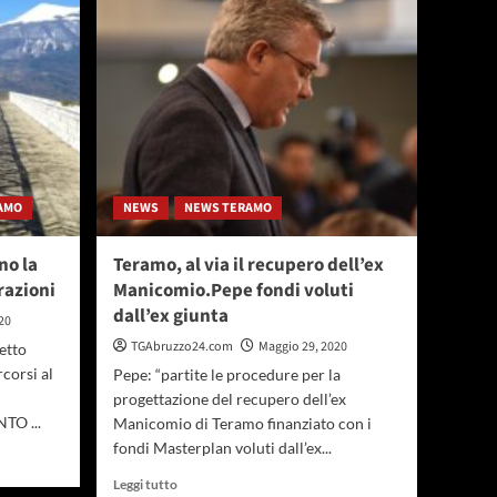
il
rimborso
dei
ticket
per
la
mensa
scolastica
AMO
NEWS
NEWS TERAMO
no la
Teramo, al via il recupero dell’ex
razioni
Manicomio.Pepe fondi voluti
dall’ex giunta
20
TGAbruzzo24.com
Maggio 29, 2020
ietto
rcorsi al
Pepe: “partite le procedure per la
progettazione del recupero dell’ex
TO ...
Manicomio di Teramo finanziato con i
fondi Masterplan voluti dall’ex...
Leggi
Leggi tutto