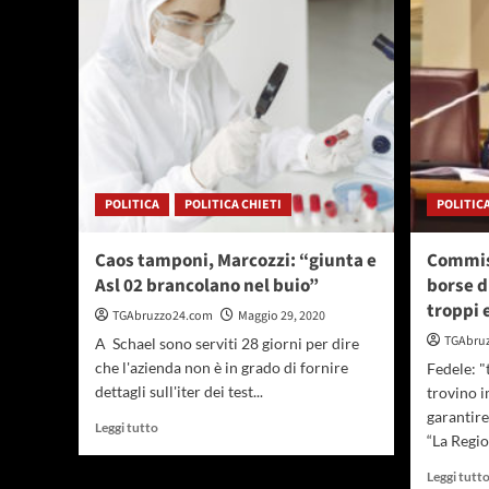
in
montagna
in
sicurezza.
La
Regione
contribuirà
alle
spese
POLITICA
POLITICA CHIETI
POLITIC
Caos tamponi, Marcozzi: “giunta e
Commiss
Asl 02 brancolano nel buio”
borse d
troppi 
TGAbruzzo24.com
Maggio 29, 2020
TGAbru
A Schael sono serviti 28 giorni per dire
che l'azienda non è in grado di fornire
Fedele: "
dettagli sull'iter dei test...
trovino 
garantire
Leggi
Leggi tutto
“La Regio
di
più
Leggi tutt
su