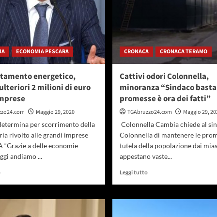
IA
ECONOMIA PESCARA
CRONACA
CRONACA TERAMO
ntamento energetico,
Cattivi odori Colonnella,
ulteriori 2 milioni di euro
minoranza “Sindaco basta
imprese
promesse è ora dei fatti”
zzo24.com
Maggio 29, 2020
TGAbruzzo24.com
Maggio 29, 20
determina per scorrimento della
Colonnella Cambia chiede al sin
ria rivolto alle grandi imprese
Colonnella di mantenere le prom
“Grazie a delle economie
tutela della popolazione dai mia
ggi andiamo ...
appestano vaste...
Leggi
Leggi
o
Leggi tutto
di
di
più
più
su
su
Efficientamento
Cattivi
energetico,
odori