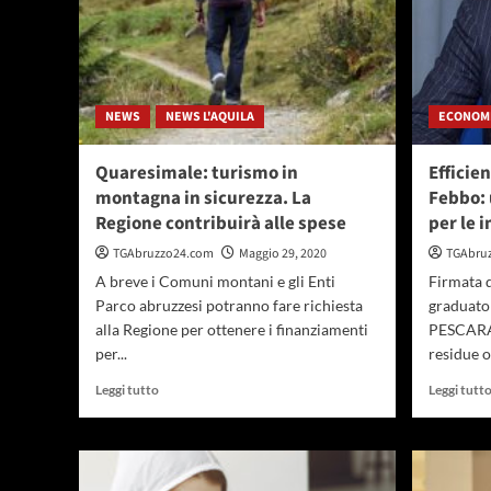
NEWS
NEWS L'AQUILA
ECONOM
Quaresimale: turismo in
Efficie
montagna in sicurezza. La
Febbo: 
Regione contribuirà alle spese
per le 
TGAbruzzo24.com
Maggio 29, 2020
TGAbru
A breve i Comuni montani e gli Enti
Firmata 
Parco abruzzesi potranno fare richiesta
graduato
alla Regione per ottenere i finanziamenti
PESCARA 
per...
residue o
Leggi
Leggi tutto
Leggi tutt
di
più
su
Quaresimale:
turismo