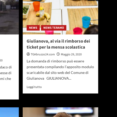
NEWS
NEWS TERAMO
Giulianova, al via il rimborso dei
ticket per la mensa scolastica
TGAbruzzo24.com
Maggio 29, 2020
20
La domanda di rimborso può essere
presentata compilando l’apposito modulo
daco di
scaricabile dal sito web del Comune di
esse di
Giulianova GIULIANOVA...
smi che
Leggi
Leggi tutto
di
più
su
Giulianova,
al
via