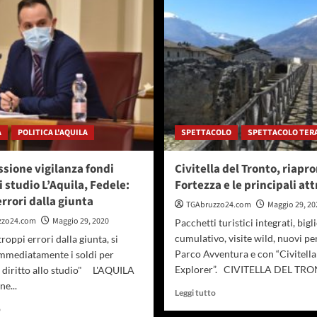
Febbo:
Colonnella,
ulteriori
minoranza
2
“Sindaco
milioni
basta
di
promesse
euro
è
per
ora
le
dei
imprese
fatti”
A
POLITICA L'AQUILA
SPETTACOLO
SPETTACOLO TER
ione vigilanza fondi
Civitella del Tronto, riapro
i studio L’Aquila, Fedele:
Fortezza e le principali att
errori dalla giunta
TGAbruzzo24.com
Maggio 29, 20
zzo24.com
Maggio 29, 2020
Pacchetti turistici integrati, bigl
cumulativo, visite wild, nuovi pe
troppi errori dalla giunta, si
Parco Avventura e con “Civitella
immediatamente i soldi per
Explorer”. CIVITELLA DEL TRON
 diritto allo studio" L'AQUILA
ne...
Leggi
Leggi tutto
di
Leggi
o