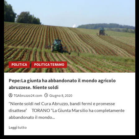
Agricoltura
in
crisi,Pepe
(PD):
“Mancano
politiche
regionali
efficaci”
POLITICA
POLITICA TERAMO
Pepe:La giunta ha abbandonato il mondo agricolo
abruzzese. Niente soldi
TGAbruzzo24.com
Giugno 8, 2020
“Niente soldi nel Cura Abruzzo, bandi fermi e promesse
disattese” TORANO “La Giunta Marsilio ha completamente
abbandonato il mondo...
Leggi
Leggi tutto
di
più