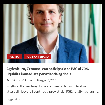
su
Pepe:La
giunta
ha
abbandonato
il
mondo
agricolo
abruzzese.
Niente
soldi
POLITICA
POLITICA TERAMO
Agricoltura, Zennaro: con anticipazione PAC al 70%
liquidità immediata per aziende agricole
TGAbruzzo24.com
Maggio 15, 2020
Migliaia di aziende agricole abruzzesi si trovano inoltre in
attesa di ricevere i contributi previsti dal PSR, relativi agli anni...
Leggi
Leggi tutto
di