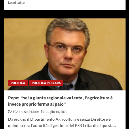
Leggi
Leggi tutto
di
più
su
Atri,
tre
seminari
sull’ambiente,
l’agricoltura
e
i
cambiamenti
climatici
POLITICA
POLITICA PESCARA
Pepe: “se la giunta regionale va lenta, l’agricoltura è
invece proprio ferma al palo”
TGAbruzzo24.com
Luglio 10, 2019
Da giugno il Dipartimento Agricoltura è senza Direttore e
quindi senza l’autorità di gestione del PSR I ritardi di questa...