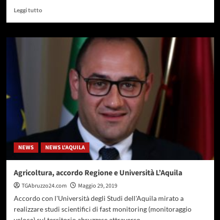
Leggi
Leggi tutto
di
più
su
Pepe:
“se
la
giunta
regionale
va
lenta,
l’agricoltura
è
invece
proprio
NEWS
NEWS L'AQUILA
ferma
al
palo”
Agricoltura, accordo Regione e Università L’Aquila
TGAbruzzo24.com
Maggio 29, 2019
Accordo con l'Università degli Studi dell'Aquila mirato a
realizzare studi scientifici di fast monitoring (monitoraggio
veloce) sul territorio abruzzese attraverso...