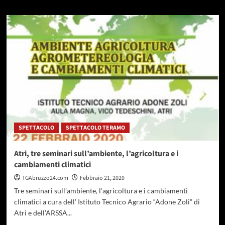
più
su
Agricoltura,
Zennaro:
con
anticipazione
PAC
al
70%
liquidità
immediata
per
aziende
SPETTACOLO
SPETTACOLO TERAMO
agricole
Atri, tre seminari sull’ambiente, l’agricoltura e i
cambiamenti climatici
TGAbruzzo24.com
Febbraio 21, 2020
Tre seminari sull’ambiente, l’agricoltura e i cambiamenti
climatici a cura dell’ Istituto Tecnico Agrario “Adone Zoli” di
Atri e dell’ARSSA...