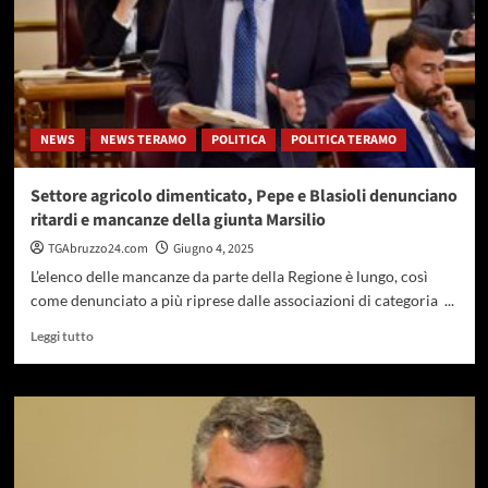
NEWS
NEWS TERAMO
POLITICA
POLITICA TERAMO
Settore agricolo dimenticato, Pepe e Blasioli denunciano
ritardi e mancanze della giunta Marsilio
TGAbruzzo24.com
Giugno 4, 2025
L’elenco delle mancanze da parte della Regione è lungo, così
come denunciato a più riprese dalle associazioni di categoria ...
Leggi
Leggi tutto
di
più
su
Settore
agricolo
dimenticato,
Pepe