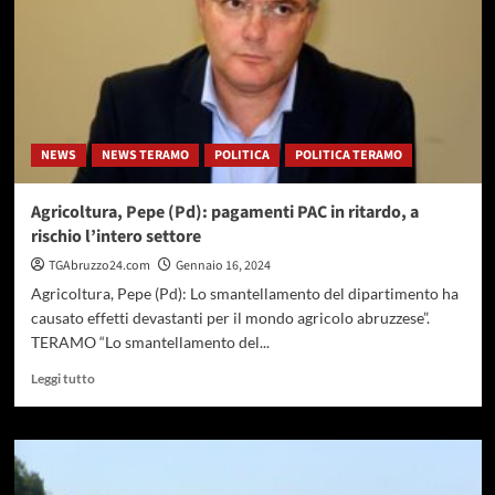
e
Blasioli
denunciano
ritardi
e
mancanze
della
NEWS
NEWS TERAMO
POLITICA
POLITICA TERAMO
giunta
Marsilio
Agricoltura, Pepe (Pd): pagamenti PAC in ritardo, a
rischio l’intero settore
TGAbruzzo24.com
Gennaio 16, 2024
Agricoltura, Pepe (Pd): Lo smantellamento del dipartimento ha
causato effetti devastanti per il mondo agricolo abruzzese”.
TERAMO “Lo smantellamento del...
Leggi
Leggi tutto
di
più
su
Agricoltura,
Pepe