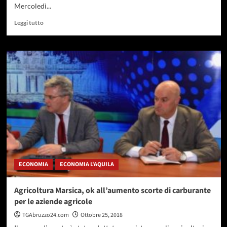
Mercoledì...
Leggi
Leggi tutto
di
più
su
“Quale
agricoltura
per
il
domani?”:
l’iniziativa
a
Bellante
ECONOMIA
ECONOMIA L'AQUILA
Agricoltura Marsica, ok all’aumento scorte di carburante
per le aziende agricole
TGAbruzzo24.com
Ottobre 25, 2018