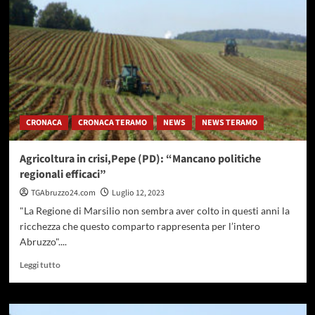
(Pd):
pagamenti
PAC
in
ritardo,
a
rischio
l’intero
settore
CRONACA
CRONACA TERAMO
NEWS
NEWS TERAMO
Agricoltura in crisi,Pepe (PD): “Mancano politiche
regionali efficaci”
TGAbruzzo24.com
Luglio 12, 2023
"La Regione di Marsilio non sembra aver colto in questi anni la
ricchezza che questo comparto rappresenta per l’intero
Abruzzo"....
Leggi
Leggi tutto
di
più
su