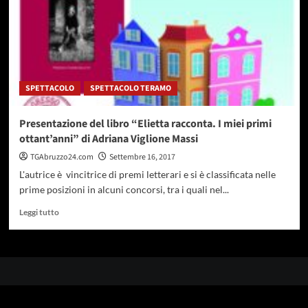
SPETTACOLO
SPETTACOLO TERAMO
Presentazione del libro “Elietta racconta. I miei primi
ottant’anni” di Adriana Viglione Massi
TGAbruzzo24.com
Settembre 16, 2017
L'autrice è vincitrice di premi letterari e si è classificata nelle
prime posizioni in alcuni concorsi, tra i quali nel...
Leggi
Leggi tutto
di
più
su
Presentazione
del
libro
“Elietta